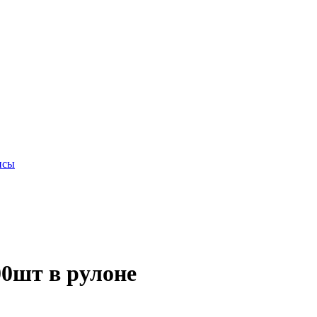
исы
00шт в рулоне