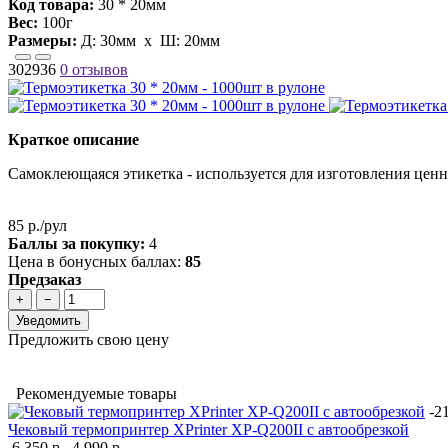
Код товара:
30 * 20мм
Вес:
100г
Размеры:
Д:
30мм
х Ш:
20мм
302936
0 отзывов
Краткое описание
Самоклеющаяся этикетка - используется для изготовления ценн
85 р./рул
Баллы за покупку:
4
Цена в бонусных баллах:
85
Предзаказ
+
−
Уведомить
Предложить свою цену
Рекомендуемые товары
-2
Чековый термопринтер XPrinter XP-Q200II с автообрезкой
6 350 р.
4 990 р.