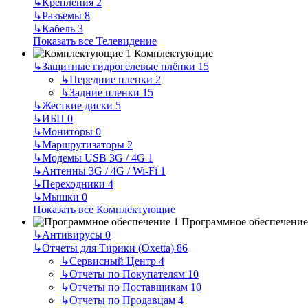
↳
Крепления
2
↳
Разъемы
8
↳
Кабель
3
Показать все Телевидение
Комплектующие
↳
Защитные гидрогелевые плёнки
15
↳
Передние пленки
2
↳
Задние пленки
15
↳
Жесткие диски
5
↳
ИБП
0
↳
Мониторы
0
↳
Маршрутизаторы
2
↳
Модемы USB 3G / 4G
1
↳
Антенны 3G / 4G / Wi-Fi
1
↳
Переходники
4
↳
Мышки
0
Показать все Комплектующие
Программное обеспечение
↳
Антивирусы
0
↳
Отчеты для Тирики (Oxetta)
86
↳
Сервисный Центр
4
↳
Отчеты по Покупателям
10
↳
Отчеты по Поставщикам
10
↳
Отчеты по Продавцам
4