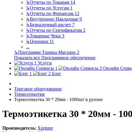
↳
Отчеты по Товарам
14
↳
Отчеты по Услугам
1
↳
Отчеты по Финансам
12
↳
Внутренние Накладные
9
↳
Безналичный расчет
7
↳
Отчеты по Сертификатам
2
↳
Товарные Чеки
3
↳
Ценники
11
...
↳
Программа Тирика-Магазин
2
Показать все Программное обеспечение
Услуги
Онлайн Серв
Блог
Торговое оборудование
Термоэтикетки
Термоэтикетка 30 * 20мм - 1000шт в рулоне
Термоэтикетка 30 * 20мм - 10
Производитель:
Xprinter