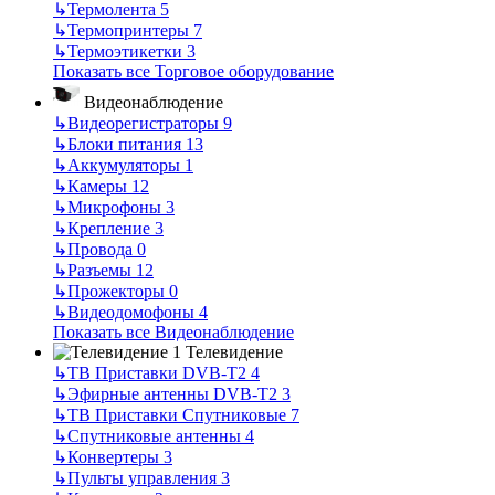
↳
Термолента
5
↳
Термопринтеры
7
↳
Термоэтикетки
3
Показать все Торговое оборудование
Видеонаблюдение
↳
Видеорегистраторы
9
↳
Блоки питания
13
↳
Аккумуляторы
1
↳
Камеры
12
↳
Микрофоны
3
↳
Крепление
3
↳
Провода
0
↳
Разъемы
12
↳
Прожекторы
0
↳
Видеодомофоны
4
Показать все Видеонаблюдение
Телевидение
↳
ТВ Приставки DVB-T2
4
↳
Эфирные антенны DVB-T2
3
↳
ТВ Приставки Спутниковые
7
↳
Спутниковые антенны
4
↳
Конвертеры
3
↳
Пульты управления
3