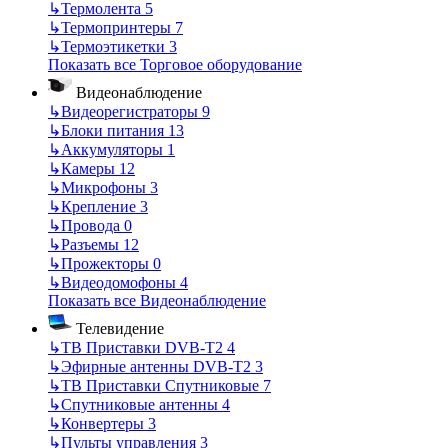
↳
Термолента
5
↳
Термопринтеры
7
↳
Термоэтикетки
3
Показать все Торговое оборудование
Видеонаблюдение
↳
Видеорегистраторы
9
↳
Блоки питания
13
↳
Аккумуляторы
1
↳
Камеры
12
↳
Микрофоны
3
↳
Крепление
3
↳
Провода
0
↳
Разъемы
12
↳
Прожекторы
0
↳
Видеодомофоны
4
Показать все Видеонаблюдение
Телевидение
↳
ТВ Приставки DVB-T2
4
↳
Эфирные антенны DVB-T2
3
↳
ТВ Приставки Спутниковые
7
↳
Спутниковые антенны
4
↳
Конвертеры
3
↳
Пульты управления
3