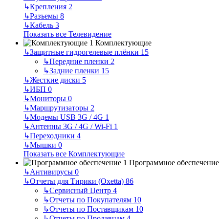
↳
Крепления
2
↳
Разъемы
8
↳
Кабель
3
Показать все Телевидение
Комплектующие
↳
Защитные гидрогелевые плёнки
15
↳
Передние пленки
2
↳
Задние пленки
15
↳
Жесткие диски
5
↳
ИБП
0
↳
Мониторы
0
↳
Маршрутизаторы
2
↳
Модемы USB 3G / 4G
1
↳
Антенны 3G / 4G / Wi-Fi
1
↳
Переходники
4
↳
Мышки
0
Показать все Комплектующие
Программное обеспечение
↳
Антивирусы
0
↳
Отчеты для Тирики (Oxetta)
86
↳
Сервисный Центр
4
↳
Отчеты по Покупателям
10
↳
Отчеты по Поставщикам
10
↳
Отчеты по Продавцам
4