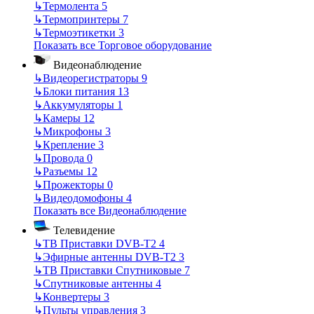
↳
Термолента
5
↳
Термопринтеры
7
↳
Термоэтикетки
3
Показать все Торговое оборудование
Видеонаблюдение
↳
Видеорегистраторы
9
↳
Блоки питания
13
↳
Аккумуляторы
1
↳
Камеры
12
↳
Микрофоны
3
↳
Крепление
3
↳
Провода
0
↳
Разъемы
12
↳
Прожекторы
0
↳
Видеодомофоны
4
Показать все Видеонаблюдение
Телевидение
↳
ТВ Приставки DVB-T2
4
↳
Эфирные антенны DVB-T2
3
↳
ТВ Приставки Спутниковые
7
↳
Спутниковые антенны
4
↳
Конвертеры
3
↳
Пульты управления
3