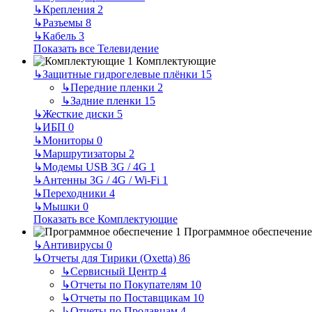
↳
Крепления
2
↳
Разъемы
8
↳
Кабель
3
Показать все Телевидение
Комплектующие
↳
Защитные гидрогелевые плёнки
15
↳
Передние пленки
2
↳
Задние пленки
15
↳
Жесткие диски
5
↳
ИБП
0
↳
Мониторы
0
↳
Маршрутизаторы
2
↳
Модемы USB 3G / 4G
1
↳
Антенны 3G / 4G / Wi-Fi
1
↳
Переходники
4
↳
Мышки
0
Показать все Комплектующие
Программное обеспечение
↳
Антивирусы
0
↳
Отчеты для Тирики (Oxetta)
86
↳
Сервисный Центр
4
↳
Отчеты по Покупателям
10
↳
Отчеты по Поставщикам
10
↳
Отчеты по Продавцам
4