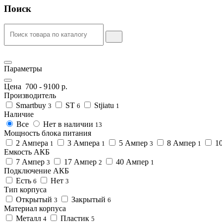
Поиск
Параметры
Цена
700
-
9100
р.
Производитель
Smartbuy
ST
Stjiatu
3
6
1
Наличие
Все
Нет в наличии
13
Мощность блока питания
2 Ампера
3 Ампера
5 Ампер
8 Ампер
1
1
1
3
1
Емкость АКБ
7 Ампер
17 Ампер
40 Ампер
3
2
1
Подключение АКБ
Есть
Нет
6
3
Тип корпуса
Открытый
Закрытый
3
6
Материал корпуса
Металл
Пластик
4
5