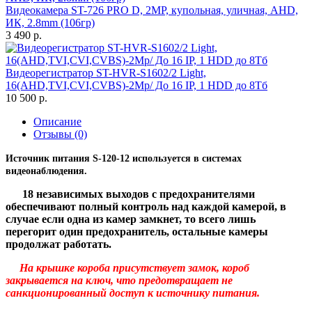
Видеокамера ST-726 PRO D, 2МР, купольная, уличная, AHD,
ИК, 2.8mm (106гр)
3 490 р.
Видеорегистратор ST-HVR-S1602/2 Light,
16(AHD,TVI,CVI,CVBS)-2Mp/ До 16 IP, 1 HDD до 8Тб
10 500 р.
Описание
Отзывы (0)
Источник питания S-120-12 используется в системах
видеонаблюдения.
18 независимых выходов с предохранителями
обеспечивают полный контроль над каждой камерой, в
случае если одна из камер замкнет, то всего лишь
перегорит один предохранитель, остальные камеры
продолжат работать.
На крышке короба присутствует замок, короб
закрывается на ключ, что предотвращает не
санкционированный доступ к источнику питания.