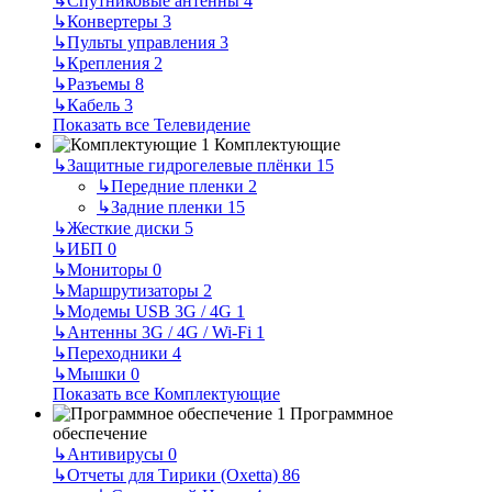
↳
Спутниковые антенны
4
↳
Конвертеры
3
↳
Пульты управления
3
↳
Крепления
2
↳
Разъемы
8
↳
Кабель
3
Показать все Телевидение
Комплектующие
↳
Защитные гидрогелевые плёнки
15
↳
Передние пленки
2
↳
Задние пленки
15
↳
Жесткие диски
5
↳
ИБП
0
↳
Мониторы
0
↳
Маршрутизаторы
2
↳
Модемы USB 3G / 4G
1
↳
Антенны 3G / 4G / Wi-Fi
1
↳
Переходники
4
↳
Мышки
0
Показать все Комплектующие
Программное
обеспечение
↳
Антивирусы
0
↳
Отчеты для Тирики (Oxetta)
86