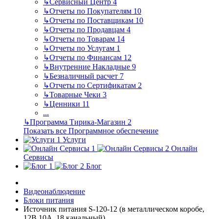
↳
Сервисный Центр
4
↳
Отчеты по Покупателям
10
↳
Отчеты по Поставщикам
10
↳
Отчеты по Продавцам
4
↳
Отчеты по Товарам
14
↳
Отчеты по Услугам
1
↳
Отчеты по Финансам
12
↳
Внутренние Накладные
9
↳
Безналичный расчет
7
↳
Отчеты по Сертификатам
2
↳
Товарные Чеки
3
↳
Ценники
11
...
↳
Программа Тирика-Магазин
2
Показать все Программное обеспечение
Услуги
Онлайн
Сервисы
Блог
Видеонаблюдение
Блоки питания
Источник питания S-120-12 (в металлическом коробе,
12В 10A, 18 канальный)