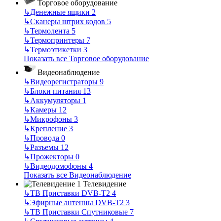
Торговое оборудование
↳
Денежные ящики
2
↳
Сканеры штрих кодов
5
↳
Термолента
5
↳
Термопринтеры
7
↳
Термоэтикетки
3
Показать все Торговое оборудование
Видеонаблюдение
↳
Видеорегистраторы
9
↳
Блоки питания
13
↳
Аккумуляторы
1
↳
Камеры
12
↳
Микрофоны
3
↳
Крепление
3
↳
Провода
0
↳
Разъемы
12
↳
Прожекторы
0
↳
Видеодомофоны
4
Показать все Видеонаблюдение
Телевидение
↳
ТВ Приставки DVB-T2
4
↳
Эфирные антенны DVB-T2
3
↳
ТВ Приставки Спутниковые
7