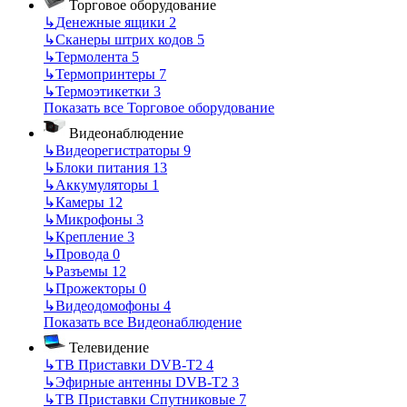
Торговое оборудование
↳
Денежные ящики
2
↳
Сканеры штрих кодов
5
↳
Термолента
5
↳
Термопринтеры
7
↳
Термоэтикетки
3
Показать все Торговое оборудование
Видеонаблюдение
↳
Видеорегистраторы
9
↳
Блоки питания
13
↳
Аккумуляторы
1
↳
Камеры
12
↳
Микрофоны
3
↳
Крепление
3
↳
Провода
0
↳
Разъемы
12
↳
Прожекторы
0
↳
Видеодомофоны
4
Показать все Видеонаблюдение
Телевидение
↳
ТВ Приставки DVB-T2
4
↳
Эфирные антенны DVB-T2
3
↳
ТВ Приставки Спутниковые
7