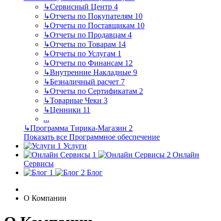
↳
Сервисный Центр
4
↳
Отчеты по Покупателям
10
↳
Отчеты по Поставщикам
10
↳
Отчеты по Продавцам
4
↳
Отчеты по Товарам
14
↳
Отчеты по Услугам
1
↳
Отчеты по Финансам
12
↳
Внутренние Накладные
9
↳
Безналичный расчет
7
↳
Отчеты по Сертификатам
2
↳
Товарные Чеки
3
↳
Ценники
11
...
↳
Программа Тирика-Магазин
2
Показать все Программное обеспечение
Услуги
Онлайн
Сервисы
Блог
О Компании