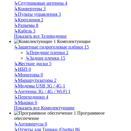
↳
Спутниковые антенны
4
↳
Конвертеры
3
↳
Пульты управления
3
↳
Крепления
2
↳
Разъемы
8
↳
Кабель
3
Показать все Телевидение
Комплектующие
↳
Защитные гидрогелевые плёнки
15
↳
Передние пленки
2
↳
Задние пленки
15
↳
Жесткие диски
5
↳
ИБП
0
↳
Мониторы
0
↳
Маршрутизаторы
2
↳
Модемы USB 3G / 4G
1
↳
Антенны 3G / 4G / Wi-Fi
1
↳
Переходники
4
↳
Мышки
0
Показать все Комплектующие
Программное
обеспечение
↳
Антивирусы
0
↳
Отчеты для Тирики (Oxetta)
86