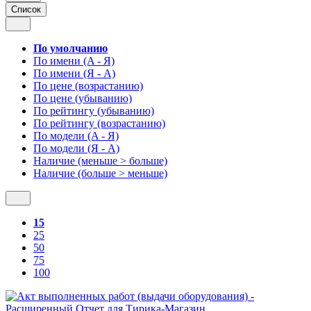
Список
По умолчанию
По имени (A - Я)
По имени (Я - A)
По цене (возрастанию)
По цене (убыванию)
По рейтингу (убыванию)
По рейтингу (возрастанию)
По модели (A - Я)
По модели (Я - A)
Наличие (меньше > больше)
Наличие (больше > меньше)
15
25
50
75
100