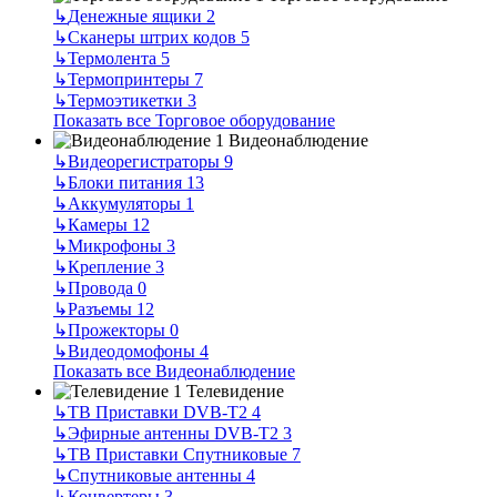
↳
Денежные ящики
2
↳
Сканеры штрих кодов
5
↳
Термолента
5
↳
Термопринтеры
7
↳
Термоэтикетки
3
Показать все Торговое оборудование
Видеонаблюдение
↳
Видеорегистраторы
9
↳
Блоки питания
13
↳
Аккумуляторы
1
↳
Камеры
12
↳
Микрофоны
3
↳
Крепление
3
↳
Провода
0
↳
Разъемы
12
↳
Прожекторы
0
↳
Видеодомофоны
4
Показать все Видеонаблюдение
Телевидение
↳
ТВ Приставки DVB-T2
4
↳
Эфирные антенны DVB-T2
3
↳
ТВ Приставки Спутниковые
7
↳
Спутниковые антенны
4
↳
Конвертеры
3