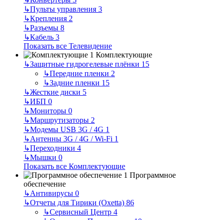
↳
Пульты управления
3
↳
Крепления
2
↳
Разъемы
8
↳
Кабель
3
Показать все Телевидение
Комплектующие
↳
Защитные гидрогелевые плёнки
15
↳
Передние пленки
2
↳
Задние пленки
15
↳
Жесткие диски
5
↳
ИБП
0
↳
Мониторы
0
↳
Маршрутизаторы
2
↳
Модемы USB 3G / 4G
1
↳
Антенны 3G / 4G / Wi-Fi
1
↳
Переходники
4
↳
Мышки
0
Показать все Комплектующие
Программное
обеспечение
↳
Антивирусы
0
↳
Отчеты для Тирики (Oxetta)
86
↳
Сервисный Центр
4