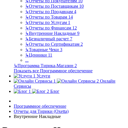
↳
Отчеты по Покупателям
10
↳
Отчеты по Поставщикам
10
↳
Отчеты по Продавцам
4
↳
Отчеты по Товарам
14
↳
Отчеты по Услугам
1
↳
Отчеты по Финансам
12
↳
Внутренние Накладные
9
↳
Безналичный расчет
7
↳
Отчеты по Сертификатам
2
↳
Товарные Чеки
3
↳
Ценники
11
...
↳
Программа Тирика-Магазин
2
Показать все Программное обеспечение
Услуги
Онлайн
Сервисы
Блог
Программное обеспечение
Отчеты для Тирики (Oxetta)
Внутренние Накладные