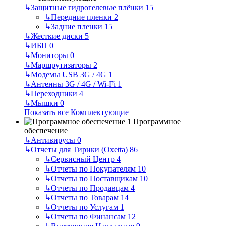
↳
Защитные гидрогелевые плёнки
15
↳
Передние пленки
2
↳
Задние пленки
15
↳
Жесткие диски
5
↳
ИБП
0
↳
Мониторы
0
↳
Маршрутизаторы
2
↳
Модемы USB 3G / 4G
1
↳
Антенны 3G / 4G / Wi-Fi
1
↳
Переходники
4
↳
Мышки
0
Показать все Комплектующие
Программное
обеспечение
↳
Антивирусы
0
↳
Отчеты для Тирики (Oxetta)
86
↳
Сервисный Центр
4
↳
Отчеты по Покупателям
10
↳
Отчеты по Поставщикам
10
↳
Отчеты по Продавцам
4
↳
Отчеты по Товарам
14
↳
Отчеты по Услугам
1
↳
Отчеты по Финансам
12