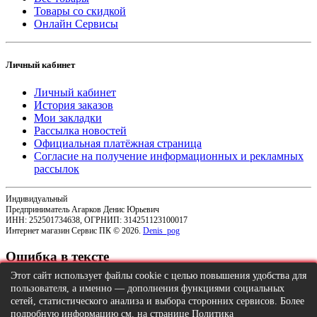
Товары со скидкой
Онлайн Сервисы
Личный кабинет
Личный кабинет
История заказов
Мои закладки
Рассылка новостей
Официальная платёжная страница
Согласие на получение информационных и рекламных
рассылок
Индивидуальный
Предприниматель Агарков Денис Юрьевич
ИНН: 252501734638, ОГРНИП: 314251123100017
Интернет магазин Сервис ПК © 2026.
Denis_pog
Ошибка в тексте
Этот сайт использует файлы cookie с целью повышения удобства для
пользователя, а именно — дополнения функциями социальных
сетей, статистического анализа и выбора сторонних сервисов. Более
подробную информацию см. на странице
Политика