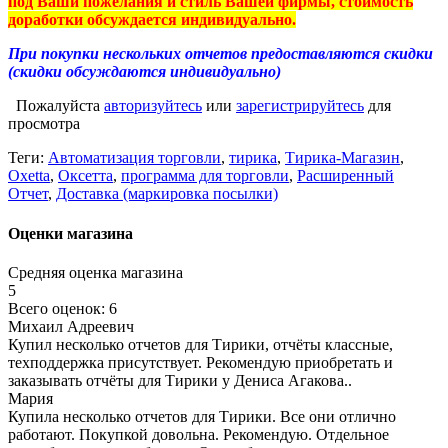
под Ваши пожелания и стиль Вашей фирмы, стоимость
доработки обсуждается индивидуально.
При покупки нескольких отчетов предоставляются скидки
(скидки обсуждаются индивидуально)
Пожалуйста
авторизуйтесь
или
зарегистрируйтесь
для
просмотра
Теги:
Автоматизация торговли
,
тирика
,
Тирика-Магазин
,
Oxetta
,
Оксетта
,
программа для торговли
,
Расширенный
Отчет
,
Доставка (маркировка посылки)
Оценки магазина
Средняя оценка магазина
5
Всего оценок: 6
Михаил Адреевич
Купил несколько отчетов для Тирики, отчёты классные,
техподдержка присутствует. Рекомендую приобретать и
заказывать отчёты для Тирики у Дениса Агакова..
Мария
Купила несколько отчетов для Тирики. Все они отлично
работают. Покупкой довольна. Рекомендую. Отдельное