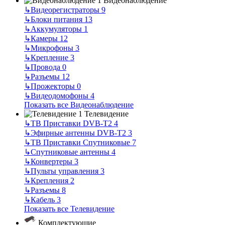
Видеонаблюдение
↳
Видеорегистраторы
9
↳
Блоки питания
13
↳
Аккумуляторы
1
↳
Камеры
12
↳
Микрофоны
3
↳
Крепление
3
↳
Провода
0
↳
Разъемы
12
↳
Прожекторы
0
↳
Видеодомофоны
4
Показать все Видеонаблюдение
Телевидение
↳
ТВ Приставки DVB-T2
4
↳
Эфирные антенны DVB-T2
3
↳
ТВ Приставки Спутниковые
7
↳
Спутниковые антенны
4
↳
Конвертеры
3
↳
Пульты управления
3
↳
Крепления
2
↳
Разъемы
8
↳
Кабель
3
Показать все Телевидение
Комплектующие