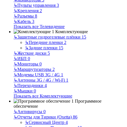
↳
Пульты управления
3
↳
Крепления
2
↳
Разъемы
8
↳
Кабель
3
Показать все Телевидение
Комплектующие
↳
Защитные гидрогелевые плёнки
15
↳
Передние пленки
2
↳
Задние пленки
15
↳
Жесткие диски
5
↳
ИБП
0
↳
Мониторы
0
↳
Маршрутизаторы
2
↳
Модемы USB 3G / 4G
1
↳
Антенны 3G / 4G / Wi-Fi
1
↳
Переходники
4
↳
Мышки
0
Показать все Комплектующие
Программное
обеспечение
↳
Антивирусы
0
↳
Отчеты для Тирики (Oxetta)
86
↳
Сервисный Центр
4