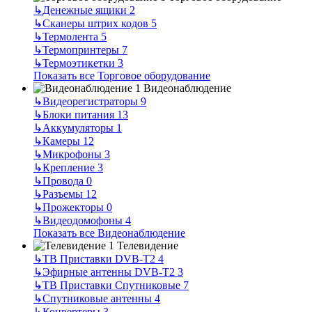
↳
Денежные ящики
2
↳
Сканеры штрих кодов
5
↳
Термолента
5
↳
Термопринтеры
7
↳
Термоэтикетки
3
Показать все Торговое оборудование
Видеонаблюдение
↳
Видеорегистраторы
9
↳
Блоки питания
13
↳
Аккумуляторы
1
↳
Камеры
12
↳
Микрофоны
3
↳
Крепление
3
↳
Провода
0
↳
Разъемы
12
↳
Прожекторы
0
↳
Видеодомофоны
4
Показать все Видеонаблюдение
Телевидение
↳
ТВ Приставки DVB-T2
4
↳
Эфирные антенны DVB-T2
3
↳
ТВ Приставки Спутниковые
7
↳
Спутниковые антенны
4
↳
Конвертеры
3