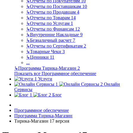
↳
Отчеты по Покупателям
10
↳
Отчеты по Поставщикам
10
↳
Отчеты по Продавцам
4
↳
Отчеты по Товарам
14
↳
Отчеты по Услугам
1
↳
Отчеты по Финансам
12
↳
Внутренние Накладные
9
↳
Безналичный расчет
7
↳
Отчеты по Сертификатам
2
↳
Товарные Чеки
3
↳
Ценники
11
...
↳
Программа Тирика-Магазин
2
Показать все Программное обеспечение
Услуги
Онлайн
Сервисы
Блог
Программное обеспечение
Программа Тирика-Магазин
Тирика-Магазин 17 версия