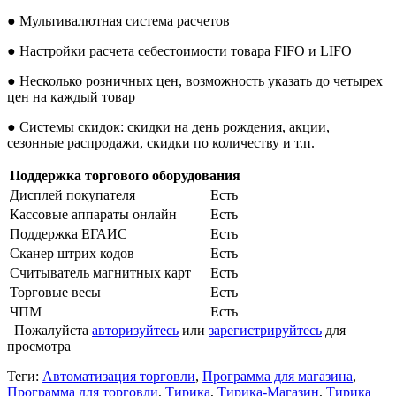
● Мультивалютная система расчетов
● Настройки расчета себестоимости товара FIFO и LIFO
● Несколько розничных цен, возможность указать до четырех
цен на каждый товар
● Системы скидок: скидки на день рождения, акции,
сезонные распродажи, скидки по количеству и т.п.
Поддержка торгового оборудования
Дисплей покупателя
Есть
Кассовые аппараты онлайн
Есть
Поддержка ЕГАИС
Есть
Сканер штрих кодов
Есть
Считыватель магнитных карт
Есть
Торговые весы
Есть
ЧПМ
Есть
Пожалуйста
авторизуйтесь
или
зарегистрируйтесь
для
просмотра
Теги:
Автоматизация торговли
,
Программа для магазина
,
Программа для торговли
,
Тирика
,
Тирика-Магазин
,
Тирика