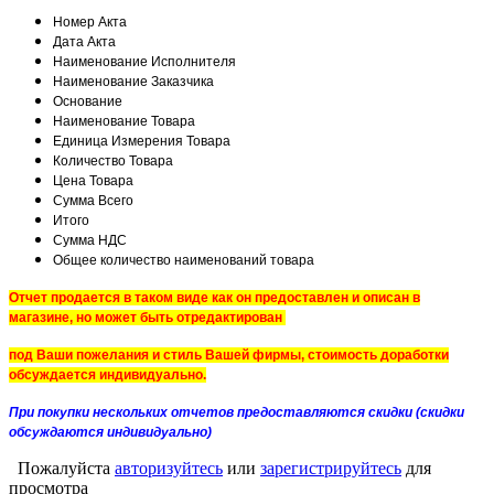
Номер Акта
Дата Акта
Наименование Исполнителя
Наименование Заказчика
Основание
Наименование Товара
Единица Измерения Товара
Количество Товара
Цена Товара
Сумма Всего
Итого
Сумма НДС
Общее количество наименований товара
Отчет продается в таком виде как он предоставлен и описан в
магазине, но может быть отредактирован
под Ваши пожелания и стиль Вашей фирмы, стоимость доработки
обсуждается индивидуально.
При покупки нескольких отчетов предоставляются скидки (скидки
обсуждаются индивидуально)
Пожалуйста
авторизуйтесь
или
зарегистрируйтесь
для
просмотра