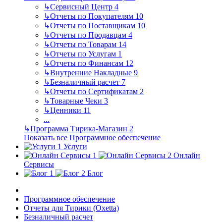
↳
Сервисный Центр
4
↳
Отчеты по Покупателям
10
↳
Отчеты по Поставщикам
10
↳
Отчеты по Продавцам
4
↳
Отчеты по Товарам
14
↳
Отчеты по Услугам
1
↳
Отчеты по Финансам
12
↳
Внутренние Накладные
9
↳
Безналичный расчет
7
↳
Отчеты по Сертификатам
2
↳
Товарные Чеки
3
↳
Ценники
11
...
↳
Программа Тирика-Магазин
2
Показать все Программное обеспечение
Услуги
Онлайн
Сервисы
Блог
Программное обеспечение
Отчеты для Тирики (Oxetta)
Безналичный расчет