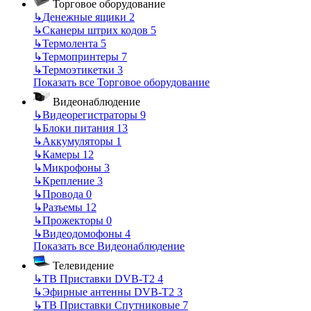
Торговое оборудование
↳
Денежные ящики
2
↳
Сканеры штрих кодов
5
↳
Термолента
5
↳
Термопринтеры
7
↳
Термоэтикетки
3
Показать все Торговое оборудование
Видеонаблюдение
↳
Видеорегистраторы
9
↳
Блоки питания
13
↳
Аккумуляторы
1
↳
Камеры
12
↳
Микрофоны
3
↳
Крепление
3
↳
Провода
0
↳
Разъемы
12
↳
Прожекторы
0
↳
Видеодомофоны
4
Показать все Видеонаблюдение
Телевидение
↳
ТВ Приставки DVB-T2
4
↳
Эфирные антенны DVB-T2
3
↳
ТВ Приставки Спутниковые
7