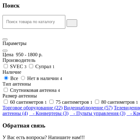
Поиск
Параметры
Цена
950
-
1800
р.
Производитель
SVEC
Супрал
3
1
Наличие
Все
Нет в наличии
4
Тип антенны
Спутниковая антенна
4
Размер антенны
60 сантиметров
75 сантиметров
80 сантиметров
1
1
1
Торговое оборудование (22)
Видеонаблюдение (57)
Телевидение
антенны (4)
- Конвертеры (3)
- Пульты управления (3)
- Кре
Обратная связь
У Вас есть вопросы? Напишите нам!!!