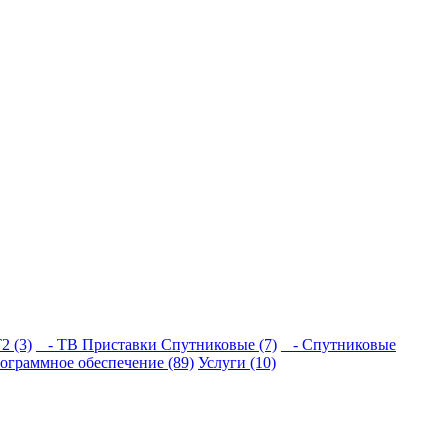
 (3)
- ТВ Приставки Спутниковые (7)
- Спутниковые
ограммное обеспечение (89)
Услуги (10)