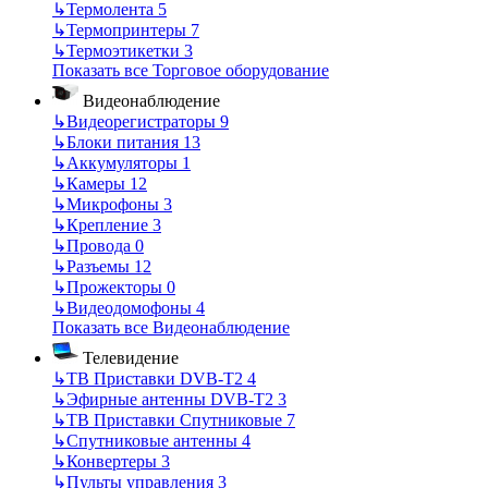
↳
Термолента
5
↳
Термопринтеры
7
↳
Термоэтикетки
3
Показать все Торговое оборудование
Видеонаблюдение
↳
Видеорегистраторы
9
↳
Блоки питания
13
↳
Аккумуляторы
1
↳
Камеры
12
↳
Микрофоны
3
↳
Крепление
3
↳
Провода
0
↳
Разъемы
12
↳
Прожекторы
0
↳
Видеодомофоны
4
Показать все Видеонаблюдение
Телевидение
↳
ТВ Приставки DVB-T2
4
↳
Эфирные антенны DVB-T2
3
↳
ТВ Приставки Спутниковые
7
↳
Спутниковые антенны
4
↳
Конвертеры
3
↳
Пульты управления
3