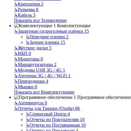
↳
Крепления
2
↳
Разъемы
8
↳
Кабель
3
Показать все Телевидение
Комплектующие
↳
Защитные гидрогелевые плёнки
15
↳
Передние пленки
2
↳
Задние пленки
15
↳
Жесткие диски
5
↳
ИБП
0
↳
Мониторы
0
↳
Маршрутизаторы
2
↳
Модемы USB 3G / 4G
1
↳
Антенны 3G / 4G / Wi-Fi
1
↳
Переходники
4
↳
Мышки
0
Показать все Комплектующие
Программное обеспечение
↳
Антивирусы
0
↳
Отчеты для Тирики (Oxetta)
86
↳
Сервисный Центр
4
↳
Отчеты по Покупателям
10
↳
Отчеты по Поставщикам
10
↳
Отчеты по Продавцам
4