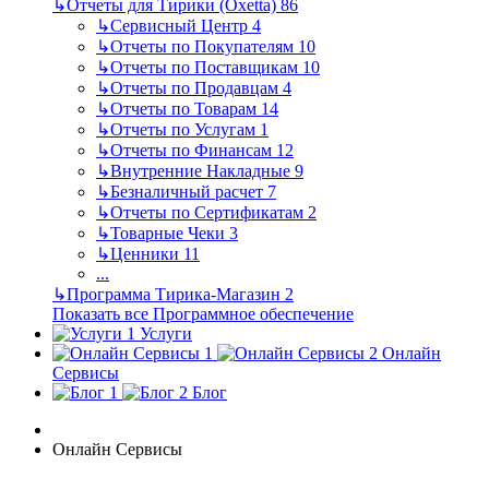
↳
Отчеты для Тирики (Oxetta)
86
↳
Сервисный Центр
4
↳
Отчеты по Покупателям
10
↳
Отчеты по Поставщикам
10
↳
Отчеты по Продавцам
4
↳
Отчеты по Товарам
14
↳
Отчеты по Услугам
1
↳
Отчеты по Финансам
12
↳
Внутренние Накладные
9
↳
Безналичный расчет
7
↳
Отчеты по Сертификатам
2
↳
Товарные Чеки
3
↳
Ценники
11
...
↳
Программа Тирика-Магазин
2
Показать все Программное обеспечение
Услуги
Онлайн
Сервисы
Блог
Онлайн Сервисы