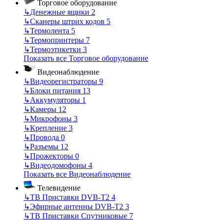
Торговое оборудование
↳
Денежные ящики
2
↳
Сканеры штрих кодов
5
↳
Термолента
5
↳
Термопринтеры
7
↳
Термоэтикетки
3
Показать все Торговое оборудование
Видеонаблюдение
↳
Видеорегистраторы
9
↳
Блоки питания
13
↳
Аккумуляторы
1
↳
Камеры
12
↳
Микрофоны
3
↳
Крепление
3
↳
Провода
0
↳
Разъемы
12
↳
Прожекторы
0
↳
Видеодомофоны
4
Показать все Видеонаблюдение
Телевидение
↳
ТВ Приставки DVB-T2
4
↳
Эфирные антенны DVB-T2
3
↳
ТВ Приставки Спутниковые
7