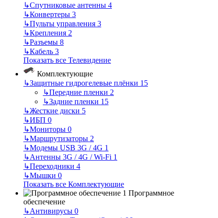
↳
Спутниковые антенны
4
↳
Конвертеры
3
↳
Пульты управления
3
↳
Крепления
2
↳
Разъемы
8
↳
Кабель
3
Показать все Телевидение
Комплектующие
↳
Защитные гидрогелевые плёнки
15
↳
Передние пленки
2
↳
Задние пленки
15
↳
Жесткие диски
5
↳
ИБП
0
↳
Мониторы
0
↳
Маршрутизаторы
2
↳
Модемы USB 3G / 4G
1
↳
Антенны 3G / 4G / Wi-Fi
1
↳
Переходники
4
↳
Мышки
0
Показать все Комплектующие
Программное
обеспечение
↳
Антивирусы
0