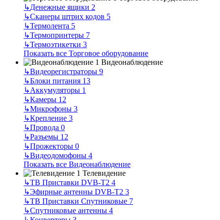
↳
Денежные ящики
2
↳
Сканеры штрих кодов
5
↳
Термолента
5
↳
Термопринтеры
7
↳
Термоэтикетки
3
Показать все Торговое оборудование
Видеонаблюдение
↳
Видеорегистраторы
9
↳
Блоки питания
13
↳
Аккумуляторы
1
↳
Камеры
12
↳
Микрофоны
3
↳
Крепление
3
↳
Провода
0
↳
Разъемы
12
↳
Прожекторы
0
↳
Видеодомофоны
4
Показать все Видеонаблюдение
Телевидение
↳
ТВ Приставки DVB-T2
4
↳
Эфирные антенны DVB-T2
3
↳
ТВ Приставки Спутниковые
7
↳
Спутниковые антенны
4
↳
Конвертеры
3