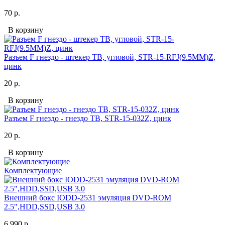
70 р.
В корзину
Разъем F гнездо - штекер ТВ, угловой, STR-15-RFJ(9.5MM)Z,
цинк
20 р.
В корзину
Разъем F гнездо - гнездо ТВ, STR-15-032Z, цинк
20 р.
В корзину
Комплектующие
Внешний бокс IODD-2531 эмуляция DVD-ROM
2.5",HDD,SSD,USB 3.0
6 990 р.