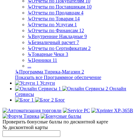
↳
Отчеты по Покупателям
10
↳
Отчеты по Поставщикам
10
↳
Отчеты по Продавцам
4
↳
Отчеты по Товарам
14
↳
Отчеты по Услугам
1
↳
Отчеты по Финансам
12
↳
Внутренние Накладные
9
↳
Безналичный расчет
7
↳
Отчеты по Сертификатам
2
↳
Товарные Чеки
3
↳
Ценники
11
...
↳
Программа Тирика-Магазин
2
Показать все Программное обеспечение
Услуги
Онлайн
Сервисы
Блог
Проверить бонусные баллы по дисконтной карте
№ дисконтной карты