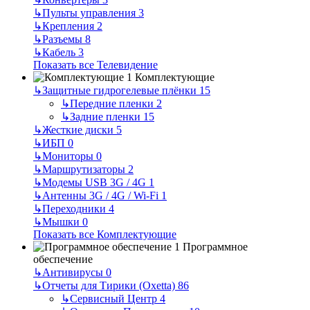
↳
Пульты управления
3
↳
Крепления
2
↳
Разъемы
8
↳
Кабель
3
Показать все Телевидение
Комплектующие
↳
Защитные гидрогелевые плёнки
15
↳
Передние пленки
2
↳
Задние пленки
15
↳
Жесткие диски
5
↳
ИБП
0
↳
Мониторы
0
↳
Маршрутизаторы
2
↳
Модемы USB 3G / 4G
1
↳
Антенны 3G / 4G / Wi-Fi
1
↳
Переходники
4
↳
Мышки
0
Показать все Комплектующие
Программное
обеспечение
↳
Антивирусы
0
↳
Отчеты для Тирики (Oxetta)
86
↳
Сервисный Центр
4