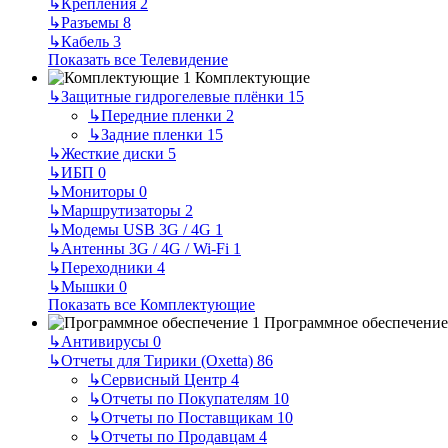
↳
Крепления
2
↳
Разъемы
8
↳
Кабель
3
Показать все Телевидение
Комплектующие
↳
Защитные гидрогелевые плёнки
15
↳
Передние пленки
2
↳
Задние пленки
15
↳
Жесткие диски
5
↳
ИБП
0
↳
Мониторы
0
↳
Маршрутизаторы
2
↳
Модемы USB 3G / 4G
1
↳
Антенны 3G / 4G / Wi-Fi
1
↳
Переходники
4
↳
Мышки
0
Показать все Комплектующие
Программное обеспечение
↳
Антивирусы
0
↳
Отчеты для Тирики (Oxetta)
86
↳
Сервисный Центр
4
↳
Отчеты по Покупателям
10
↳
Отчеты по Поставщикам
10
↳
Отчеты по Продавцам
4