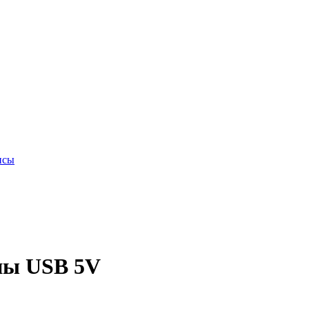
исы
ны USB 5V