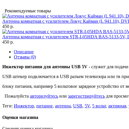
Рекомендуемые товары
Антенна комнатная с усилителем Локус Кайман (L 941.10), DVB
450 р.
Антенна комнатная с усилителем STR-I-05HDA BAS-5133-5V, 
450 р.
Описание
Отзывы (0)
Инжектор питания для антенны USB 5V
- служит для подачи
USB штекер подключается в USB разъем телевизора или тв пр
блоку питания, например 5 вольтовое зарядное устройство от 
Пожалуйста
авторизуйтесь
или
зарегистрируйтесь
для просмо
Теги:
Инжектор
,
питание
,
антенна
,
USB
,
5V
,
5 вольт
,
активная
,
Оценки магазина
Средняя оценка магазина