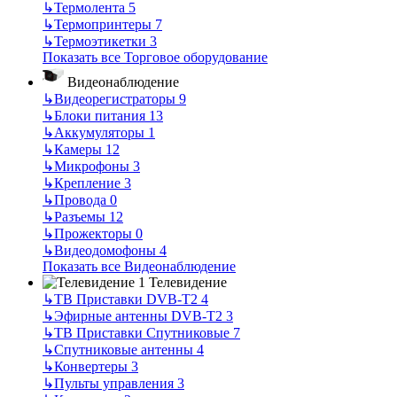
↳
Термолента
5
↳
Термопринтеры
7
↳
Термоэтикетки
3
Показать все Торговое оборудование
Видеонаблюдение
↳
Видеорегистраторы
9
↳
Блоки питания
13
↳
Аккумуляторы
1
↳
Камеры
12
↳
Микрофоны
3
↳
Крепление
3
↳
Провода
0
↳
Разъемы
12
↳
Прожекторы
0
↳
Видеодомофоны
4
Показать все Видеонаблюдение
Телевидение
↳
ТВ Приставки DVB-T2
4
↳
Эфирные антенны DVB-T2
3
↳
ТВ Приставки Спутниковые
7
↳
Спутниковые антенны
4
↳
Конвертеры
3
↳
Пульты управления
3