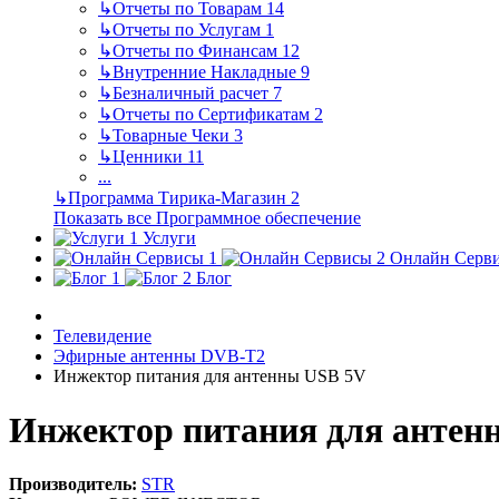
↳
Отчеты по Товарам
14
↳
Отчеты по Услугам
1
↳
Отчеты по Финансам
12
↳
Внутренние Накладные
9
↳
Безналичный расчет
7
↳
Отчеты по Сертификатам
2
↳
Товарные Чеки
3
↳
Ценники
11
...
↳
Программа Тирика-Магазин
2
Показать все Программное обеспечение
Услуги
Онлайн Серв
Блог
Телевидение
Эфирные антенны DVB-T2
Инжектор питания для антенны USB 5V
Инжектор питания для антен
Производитель:
STR