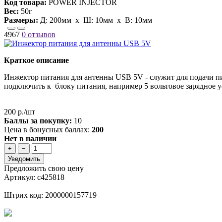
Код товара:
POWER INJECTOR
Вес:
50г
Размеры:
Д:
200мм
х Ш:
10мм
x В:
10мм
4967
0 отзывов
Краткое описание
Инжектор питания для антенны USB 5V - служит для подачи пи
подключить к блоку питания, например 5 вольтовое зарядное ус
200 р./шт
Баллы за покупку:
10
Цена в бонусных баллах:
200
Нет в наличии
+
−
Уведомить
Предложить свою цену
Артикул: с425818
Штрих код: 2000000157719