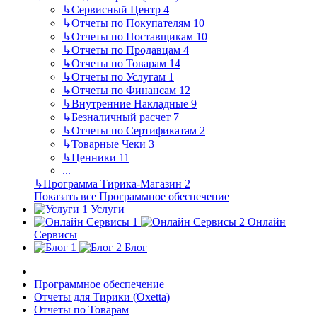
↳
Сервисный Центр
4
↳
Отчеты по Покупателям
10
↳
Отчеты по Поставщикам
10
↳
Отчеты по Продавцам
4
↳
Отчеты по Товарам
14
↳
Отчеты по Услугам
1
↳
Отчеты по Финансам
12
↳
Внутренние Накладные
9
↳
Безналичный расчет
7
↳
Отчеты по Сертификатам
2
↳
Товарные Чеки
3
↳
Ценники
11
...
↳
Программа Тирика-Магазин
2
Показать все Программное обеспечение
Услуги
Онлайн
Сервисы
Блог
Программное обеспечение
Отчеты для Тирики (Oxetta)
Отчеты по Товарам