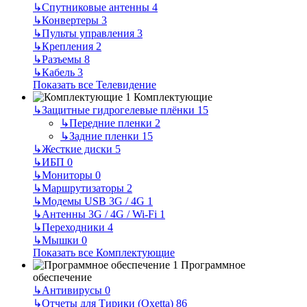
↳
Спутниковые антенны
4
↳
Конвертеры
3
↳
Пульты управления
3
↳
Крепления
2
↳
Разъемы
8
↳
Кабель
3
Показать все Телевидение
Комплектующие
↳
Защитные гидрогелевые плёнки
15
↳
Передние пленки
2
↳
Задние пленки
15
↳
Жесткие диски
5
↳
ИБП
0
↳
Мониторы
0
↳
Маршрутизаторы
2
↳
Модемы USB 3G / 4G
1
↳
Антенны 3G / 4G / Wi-Fi
1
↳
Переходники
4
↳
Мышки
0
Показать все Комплектующие
Программное
обеспечение
↳
Антивирусы
0
↳
Отчеты для Тирики (Oxetta)
86