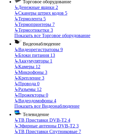
Торговое оборудование
↳
Денежные ящики
2
↳
Сканеры штрих кодов
5
↳
Термолента
5
↳
Термопринтеры
7
↳
Термоэтикетки
3
Показать все Торговое оборудование
Видеонаблюдение
↳
Видеорегистраторы
9
↳
Блоки питания
13
↳
Аккумуляторы
1
↳
Камеры
12
↳
Микрофоны
3
↳
Крепление
3
↳
Провода
0
↳
Разъемы
12
↳
Прожекторы
0
↳
Видеодомофоны
4
Показать все Видеонаблюдение
Телевидение
↳
ТВ Приставки DVB-T2
4
↳
Эфирные антенны DVB-T2
3
↳
ТВ Приставки Спутниковые
7