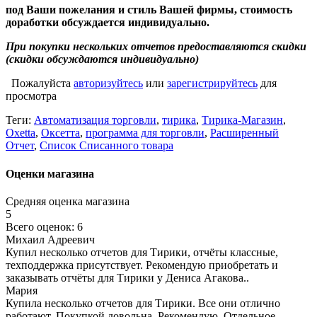
под Ваши пожелания и стиль Вашей фирмы, стоимость
доработки обсуждается индивидуально.
При покупки нескольких отчетов предоставляются скидки
(скидки обсуждаются индивидуально)
Пожалуйста
авторизуйтесь
или
зарегистрируйтесь
для
просмотра
Теги:
Автоматизация торговли
,
тирика
,
Тирика-Магазин
,
Oxetta
,
Оксетта
,
программа для торговли
,
Расширенный
Отчет
,
Список Списанного товара
Оценки магазина
Средняя оценка магазина
5
Всего оценок: 6
Михаил Адреевич
Купил несколько отчетов для Тирики, отчёты классные,
техподдержка присутствует. Рекомендую приобретать и
заказывать отчёты для Тирики у Дениса Агакова..
Мария
Купила несколько отчетов для Тирики. Все они отлично
работают. Покупкой довольна. Рекомендую. Отдельное