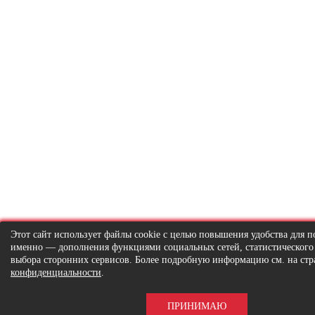
Этот сайт использует файлы cookie с целью повышения удобства для по
именно — дополнения функциями социальных сетей, статистического
выбора сторонних сервисов. Более подробную информацию см. на ст
конфиденциальности
.
ПРИНИМАЮ