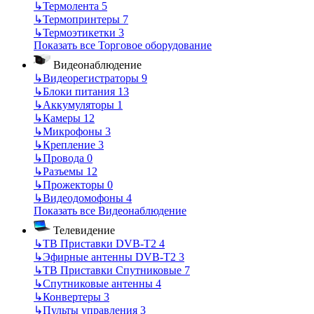
↳
Термолента
5
↳
Термопринтеры
7
↳
Термоэтикетки
3
Показать все Торговое оборудование
Видеонаблюдение
↳
Видеорегистраторы
9
↳
Блоки питания
13
↳
Аккумуляторы
1
↳
Камеры
12
↳
Микрофоны
3
↳
Крепление
3
↳
Провода
0
↳
Разъемы
12
↳
Прожекторы
0
↳
Видеодомофоны
4
Показать все Видеонаблюдение
Телевидение
↳
ТВ Приставки DVB-T2
4
↳
Эфирные антенны DVB-T2
3
↳
ТВ Приставки Спутниковые
7
↳
Спутниковые антенны
4
↳
Конвертеры
3
↳
Пульты управления
3