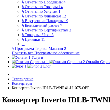
↳
Отчеты по Продавцам
4
↳
Отчеты по Товарам
14
↳
Отчеты по Услугам
1
↳
Отчеты по Финансам
12
↳
Внутренние Накладные
9
↳
Безналичный расчет
7
↳
Отчеты по Сертификатам
2
↳
Товарные Чеки
3
↳
Ценники
11
...
↳
Программа Тирика-Магазин
2
Показать все Программное обеспечение
Услуги
Онлайн Серв
Блог
Телевидение
Конвертеры
Конвертер Inverto IDLB-TWNR41-H1075-OPP
Конвертер Inverto IDLB-TW