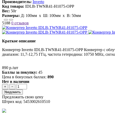
Производитель:
Inverto
Код товара:
IDLB-TWNR41-H1075-OPP
Вес:
50г
Размеры:
Д:
100мм
х Ш:
100мм
x В:
50мм
5188
0 отзывов
Краткое описание
Конвертер Inverto IDLB-TWNR41-H1075-OPP Конвертер с облуча
диапазон: 11,7-12,75 ГГц, частота гетеродина: 10750 MHz, си
890 р./шт
Баллы за покупку:
45
Цена в бонусных баллах:
890
Нет в наличии
+
−
Уведомить
Предложить свою цену
Штрих код: 5453002610510