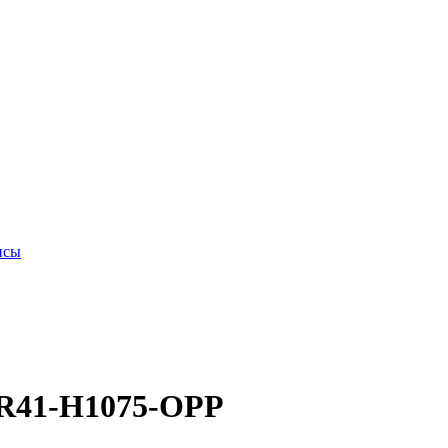
исы
NR41-H1075-OPP