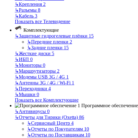
↳
Крепления
2
↳
Разъемы
8
↳
Кабель
3
Показать все Телевидение
Комплектующие
↳
Защитные гидрогелевые плёнки
15
↳
Передние пленки
2
↳
Задние пленки
15
↳
Жесткие диски
5
↳
ИБП
0
↳
Мониторы
0
↳
Маршрутизаторы
2
↳
Модемы USB 3G / 4G
1
↳
Антенны 3G / 4G / Wi-Fi
1
↳
Переходники
4
↳
Мышки
0
Показать все Комплектующие
Программное обеспечение
↳
Антивирусы
0
↳
Отчеты для Тирики (Oxetta)
86
↳
Сервисный Центр
4
↳
Отчеты по Покупателям
10
↳
Отчеты по Поставщикам
10