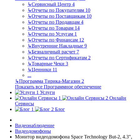
↳
Сервисный Центр
4
↳
Отчеты по Покупателям
10
↳
Отчеты по Поставщикам
10
↳
Отчеты по Продавцам
4
↳
Отчеты по Товарам
14
↳
Отчеты по Услугам
1
↳
Отчеты по Финансам
12
↳
Внутренние Накладные
9
↳
Безналичный расчет
7
↳
Отчеты по Сертификатам
2
↳
Товарные Чеки
3
↳
Ценники
11
...
↳
Программа Тирика-Магазин
2
Показать все Программное обеспечение
Услуги
Онлайн
Сервисы
Блог
Видеонаблюдение
Видеодомофоны
Монитор видеодомофона Space Technology But-2, 4.3",