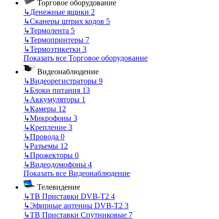
Торговое оборудование
↳
Денежные ящики
2
↳
Сканеры штрих кодов
5
↳
Термолента
5
↳
Термопринтеры
7
↳
Термоэтикетки
3
Показать все Торговое оборудование
Видеонаблюдение
↳
Видеорегистраторы
9
↳
Блоки питания
13
↳
Аккумуляторы
1
↳
Камеры
12
↳
Микрофоны
3
↳
Крепление
3
↳
Провода
0
↳
Разъемы
12
↳
Прожекторы
0
↳
Видеодомофоны
4
Показать все Видеонаблюдение
Телевидение
↳
ТВ Приставки DVB-T2
4
↳
Эфирные антенны DVB-T2
3
↳
ТВ Приставки Спутниковые
7