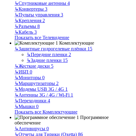
↳
Спутниковые антенны
4
↳
Конвертеры
3
↳
Пульты управления
3
↳
Крепления
2
↳
Разъемы
8
↳
Кабель
3
Показать все Телевидение
Комплектующие
↳
Защитные гидрогелевые плёнки
15
↳
Передние пленки
2
↳
Задние пленки
15
↳
Жесткие диски
5
↳
ИБП
0
↳
Мониторы
0
↳
Маршрутизаторы
2
↳
Модемы USB 3G / 4G
1
↳
Антенны 3G / 4G / Wi-Fi
1
↳
Переходники
4
↳
Мышки
0
Показать все Комплектующие
Программное
обеспечение
↳
Антивирусы
0
↳
Отчеты для Тирики (Oxetta)
86