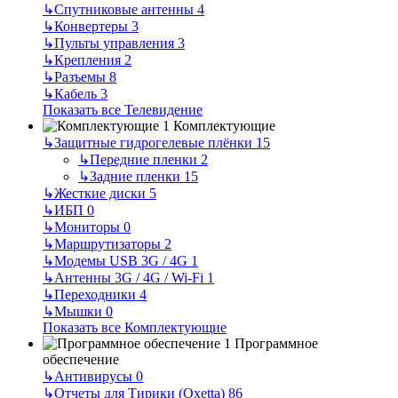
↳
Спутниковые антенны
4
↳
Конвертеры
3
↳
Пульты управления
3
↳
Крепления
2
↳
Разъемы
8
↳
Кабель
3
Показать все Телевидение
Комплектующие
↳
Защитные гидрогелевые плёнки
15
↳
Передние пленки
2
↳
Задние пленки
15
↳
Жесткие диски
5
↳
ИБП
0
↳
Мониторы
0
↳
Маршрутизаторы
2
↳
Модемы USB 3G / 4G
1
↳
Антенны 3G / 4G / Wi-Fi
1
↳
Переходники
4
↳
Мышки
0
Показать все Комплектующие
Программное
обеспечение
↳
Антивирусы
0
↳
Отчеты для Тирики (Oxetta)
86