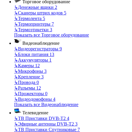
Торговое оборудование
↳
Денежные ящики
2
↳
Сканеры штрих кодов
5
↳
Термолента
5
↳
Термопринтеры
7
↳
Термоэтикетки
3
Показать все Торговое оборудование
Видеонаблюдение
↳
Видеорегистраторы
9
↳
Блоки питания
13
↳
Аккумуляторы
1
↳
Камеры
12
↳
Микрофоны
3
↳
Крепление
3
↳
Провода
0
↳
Разъемы
12
↳
Прожекторы
0
↳
Видеодомофоны
4
Показать все Видеонаблюдение
Телевидение
↳
ТВ Приставки DVB-T2
4
↳
Эфирные антенны DVB-T2
3
↳
ТВ Приставки Спутниковые
7