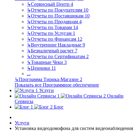
↳
Сервисный Центр
4
↳
Отчеты по Покупателям
10
↳
Отчеты по Поставщикам
10
↳
Отчеты по Продавцам
4
↳
Отчеты по Товарам
14
↳
Отчеты по Услугам
1
↳
Отчеты по Финансам
12
↳
Внутренние Накладные
9
↳
Безналичный расчет
7
↳
Отчеты по Сертификатам
2
↳
Товарные Чеки
3
↳
Ценники
11
...
↳
Программа Тирика-Магазин
2
Показать все Программное обеспечение
Услуги
Онлайн
Сервисы
Блог
Услуги
Установка видеодомофона для систем видеонаблюдения