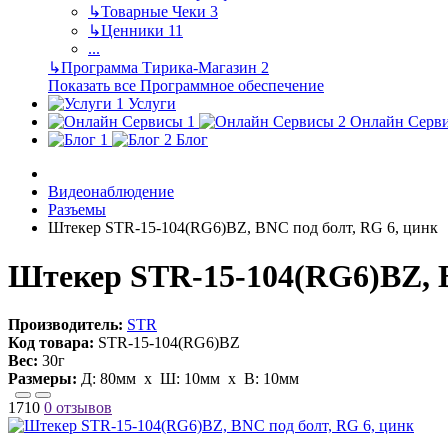
↳
Товарные Чеки
3
↳
Ценники
11
...
↳
Программа Тирика-Магазин
2
Показать все Программное обеспечение
Услуги
Онлайн Серв
Блог
Видеонаблюдение
Разъемы
Штекер STR-15-104(RG6)BZ, BNC под болт, RG 6, цинк
Штекер STR-15-104(RG6)BZ, B
Производитель:
STR
Код товара:
STR-15-104(RG6)BZ
Вес:
30г
Размеры:
Д:
80мм
х Ш:
10мм
x В:
10мм
1710
0 отзывов