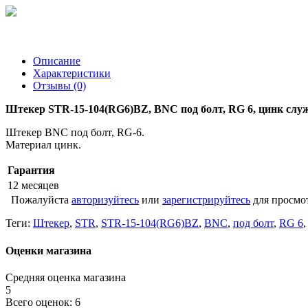
Описание
Характеристики
Отзывы (0)
Штекер STR-15-104(RG6)BZ, BNC под болт, RG 6, цинк служ
Штекер BNC под болт, RG-6.
Материал цинк.
Гарантия
12 месяцев
Пожалуйста
авторизуйтесь
или
зарегистрируйтесь
для просмо
Теги:
Штекер
,
STR
,
STR-15-104(RG6)BZ
,
BNC
,
под болт
,
RG 6
Оценки магазина
Средняя оценка магазина
5
Всего оценок: 6