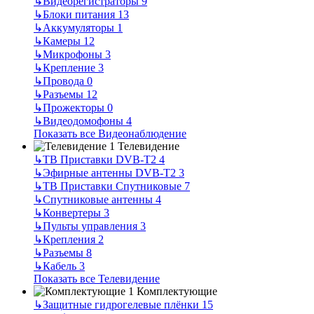
↳
Видеорегистраторы
9
↳
Блоки питания
13
↳
Аккумуляторы
1
↳
Камеры
12
↳
Микрофоны
3
↳
Крепление
3
↳
Провода
0
↳
Разъемы
12
↳
Прожекторы
0
↳
Видеодомофоны
4
Показать все Видеонаблюдение
Телевидение
↳
ТВ Приставки DVB-T2
4
↳
Эфирные антенны DVB-T2
3
↳
ТВ Приставки Спутниковые
7
↳
Спутниковые антенны
4
↳
Конвертеры
3
↳
Пульты управления
3
↳
Крепления
2
↳
Разъемы
8
↳
Кабель
3
Показать все Телевидение
Комплектующие
↳
Защитные гидрогелевые плёнки
15