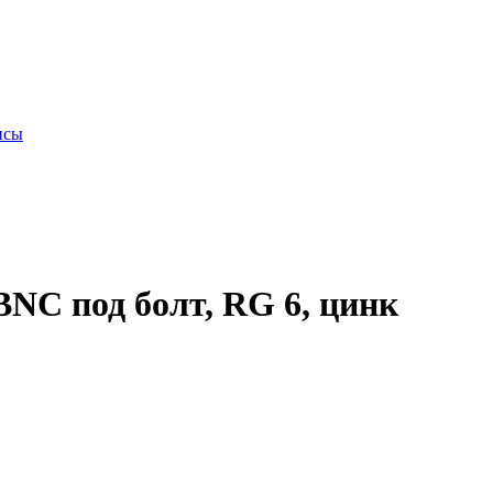
исы
NC под болт, RG 6, цинк