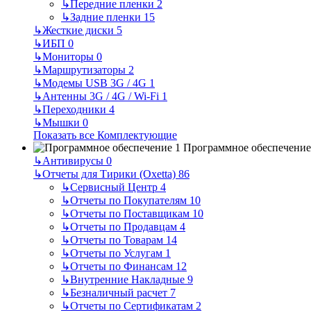
↳
Передние пленки
2
↳
Задние пленки
15
↳
Жесткие диски
5
↳
ИБП
0
↳
Мониторы
0
↳
Маршрутизаторы
2
↳
Модемы USB 3G / 4G
1
↳
Антенны 3G / 4G / Wi-Fi
1
↳
Переходники
4
↳
Мышки
0
Показать все Комплектующие
Программное обеспечение
↳
Антивирусы
0
↳
Отчеты для Тирики (Oxetta)
86
↳
Сервисный Центр
4
↳
Отчеты по Покупателям
10
↳
Отчеты по Поставщикам
10
↳
Отчеты по Продавцам
4
↳
Отчеты по Товарам
14
↳
Отчеты по Услугам
1
↳
Отчеты по Финансам
12
↳
Внутренние Накладные
9
↳
Безналичный расчет
7
↳
Отчеты по Сертификатам
2