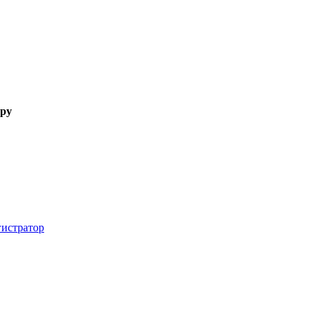
ору
истратор