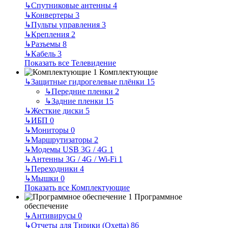
↳
Спутниковые антенны
4
↳
Конвертеры
3
↳
Пульты управления
3
↳
Крепления
2
↳
Разъемы
8
↳
Кабель
3
Показать все Телевидение
Комплектующие
↳
Защитные гидрогелевые плёнки
15
↳
Передние пленки
2
↳
Задние пленки
15
↳
Жесткие диски
5
↳
ИБП
0
↳
Мониторы
0
↳
Маршрутизаторы
2
↳
Модемы USB 3G / 4G
1
↳
Антенны 3G / 4G / Wi-Fi
1
↳
Переходники
4
↳
Мышки
0
Показать все Комплектующие
Программное
обеспечение
↳
Антивирусы
0
↳
Отчеты для Тирики (Oxetta)
86