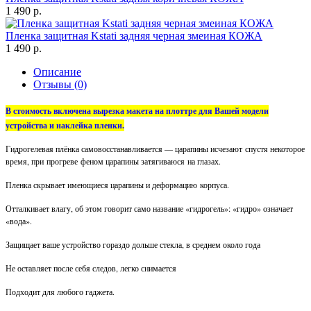
1 490 р.
Пленка защитная Kstati задняя черная змеиная КОЖА
1 490 р.
Описание
Отзывы (0)
В стоимость включена вырезка макета на плоттре для Вашей модели
устройства и наклейка пленки.
Гидрогелевая плёнка самовосстанавливается — царапины исчезают спустя некоторое
время, при прогреве феном царапины затягиваюся на глазах.
Пленка скрывает имеющиеся царапины и деформацию корпуса.
Отталкивает влагу, об этом говорит само название «гидрогель»: «гидро» означает
«вода».
Защищает ваше устройство гораздо дольше стекла, в среднем около года
Не оставляет после себя следов, легко снимается
Подходит для любого гаджета.