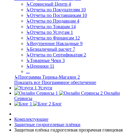
↳
Сервисный Центр
4
↳
Отчеты по Покупателям
10
↳
Отчеты по Поставщикам
10
↳
Отчеты по Продавцам
4
↳
Отчеты по Товарам
14
↳
Отчеты по Услугам
1
↳
Отчеты по Финансам
12
↳
Внутренние Накладные
9
↳
Безналичный расчет
7
↳
Отчеты по Сертификатам
2
↳
Товарные Чеки
3
↳
Ценники
11
...
↳
Программа Тирика-Магазин
2
Показать все Программное обеспечение
Услуги
Онлайн
Сервисы
Блог
Комплектующие
Защитные гидрогелевые плёнки
Защитная плёнка гидрогелевая прозрачная глянцевая