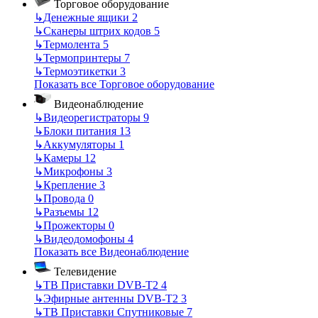
Торговое оборудование
↳
Денежные ящики
2
↳
Сканеры штрих кодов
5
↳
Термолента
5
↳
Термопринтеры
7
↳
Термоэтикетки
3
Показать все Торговое оборудование
Видеонаблюдение
↳
Видеорегистраторы
9
↳
Блоки питания
13
↳
Аккумуляторы
1
↳
Камеры
12
↳
Микрофоны
3
↳
Крепление
3
↳
Провода
0
↳
Разъемы
12
↳
Прожекторы
0
↳
Видеодомофоны
4
Показать все Видеонаблюдение
Телевидение
↳
ТВ Приставки DVB-T2
4
↳
Эфирные антенны DVB-T2
3
↳
ТВ Приставки Спутниковые
7