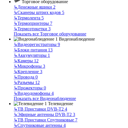
Торговое оборудование
↳
Денежные ящики
2
↳
Сканеры штрих кодов
5
↳
Термолента
5
↳
Термопринтеры
7
↳
Термоэтикетки
3
Показать все Торговое оборудование
Видеонаблюдение
↳
Видеорегистраторы
9
↳
Блоки питания
13
↳
Аккумуляторы
1
↳
Камеры
12
↳
Микрофоны
3
↳
Крепление
3
↳
Провода
0
↳
Разъемы
12
↳
Прожекторы
0
↳
Видеодомофоны
4
Показать все Видеонаблюдение
Телевидение
↳
ТВ Приставки DVB-T2
4
↳
Эфирные антенны DVB-T2
3
↳
ТВ Приставки Спутниковые
7
↳
Спутниковые антенны
4