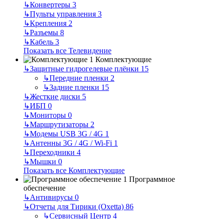
↳
Конвертеры
3
↳
Пульты управления
3
↳
Крепления
2
↳
Разъемы
8
↳
Кабель
3
Показать все Телевидение
Комплектующие
↳
Защитные гидрогелевые плёнки
15
↳
Передние пленки
2
↳
Задние пленки
15
↳
Жесткие диски
5
↳
ИБП
0
↳
Мониторы
0
↳
Маршрутизаторы
2
↳
Модемы USB 3G / 4G
1
↳
Антенны 3G / 4G / Wi-Fi
1
↳
Переходники
4
↳
Мышки
0
Показать все Комплектующие
Программное
обеспечение
↳
Антивирусы
0
↳
Отчеты для Тирики (Oxetta)
86
↳
Сервисный Центр
4