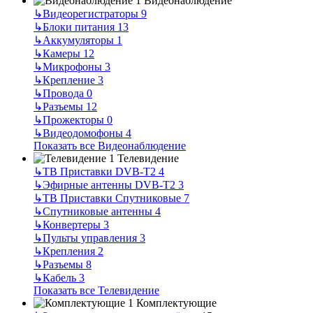
Видеонаблюдение
↳
Видеорегистраторы
9
↳
Блоки питания
13
↳
Аккумуляторы
1
↳
Камеры
12
↳
Микрофоны
3
↳
Крепление
3
↳
Провода
0
↳
Разъемы
12
↳
Прожекторы
0
↳
Видеодомофоны
4
Показать все Видеонаблюдение
Телевидение
↳
ТВ Приставки DVB-T2
4
↳
Эфирные антенны DVB-T2
3
↳
ТВ Приставки Спутниковые
7
↳
Спутниковые антенны
4
↳
Конвертеры
3
↳
Пульты управления
3
↳
Крепления
2
↳
Разъемы
8
↳
Кабель
3
Показать все Телевидение
Комплектующие