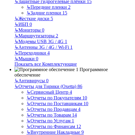
↳
Защитные гидрогелевые плёнки
15
↳
Передние пленки
2
↳
Задние пленки
15
↳
Жесткие диски
5
↳
ИБП
0
↳
Мониторы
0
↳
Маршрутизаторы
2
↳
Модемы USB 3G / 4G
1
↳
Антенны 3G / 4G / Wi-Fi
1
↳
Переходники
4
↳
Мышки
0
Показать все Комплектующие
Программное
обеспечение
↳
Антивирусы
0
↳
Отчеты для Тирики (Oxetta)
86
↳
Сервисный Центр
4
↳
Отчеты по Покупателям
10
↳
Отчеты по Поставщикам
10
↳
Отчеты по Продавцам
4
↳
Отчеты по Товарам
14
↳
Отчеты по Услугам
1
↳
Отчеты по Финансам
12
↳
Внутренние Накладные
9