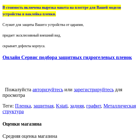
В стоимость включена вырезка макета на плоттре для Вашей модели
устройства и наклейка пленки.
Служит для защиты Вашего устройства от царапин,
придает эксклюзивный внешний вид,
скрывает дефекты корпуса.
Онлайн Сервис подбора защитных гидрогелевых пленок
Пожалуйста
авторизуйтесь
или
зарегистрируйтесь
для
просмотра
Теги:
Пленка
,
защитная
,
Kstati
,
задняя
,
графит
,
Металлическая
структура
Оценки магазина
Средняя оценка магазина