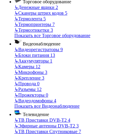
Торговое оборудование
↳
Денежные ящики
2
↳
Сканеры штрих кодов
5
↳
Термолента
5
↳
Термопринтеры
7
↳
Термоэтикетки
3
Показать все Торговое оборудование
Видеонаблюдение
↳
Видеорегистраторы
9
↳
Блоки питания
13
↳
Аккумуляторы
1
↳
Камеры
12
↳
Микрофоны
3
↳
Крепление
3
↳
Провода
0
↳
Разъемы
12
↳
Прожекторы
0
↳
Видеодомофоны
4
Показать все Видеонаблюдение
Телевидение
↳
ТВ Приставки DVB-T2
4
↳
Эфирные антенны DVB-T2
3
↳
ТВ Приставки Спутниковые
7