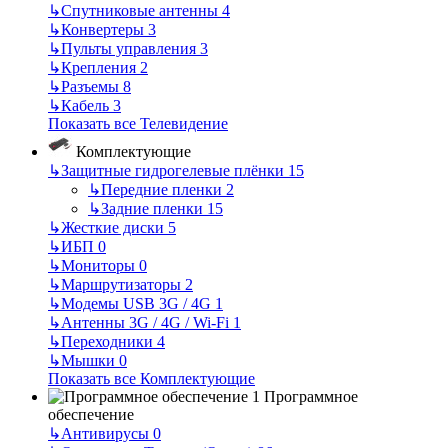
↳
Спутниковые антенны
4
↳
Конвертеры
3
↳
Пульты управления
3
↳
Крепления
2
↳
Разъемы
8
↳
Кабель
3
Показать все Телевидение
Комплектующие
↳
Защитные гидрогелевые плёнки
15
↳
Передние пленки
2
↳
Задние пленки
15
↳
Жесткие диски
5
↳
ИБП
0
↳
Мониторы
0
↳
Маршрутизаторы
2
↳
Модемы USB 3G / 4G
1
↳
Антенны 3G / 4G / Wi-Fi
1
↳
Переходники
4
↳
Мышки
0
Показать все Комплектующие
Программное
обеспечение
↳
Антивирусы
0