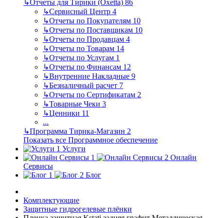
↳
Отчеты для Тирики (Oxetta)
86
↳
Сервисный Центр
4
↳
Отчеты по Покупателям
10
↳
Отчеты по Поставщикам
10
↳
Отчеты по Продавцам
4
↳
Отчеты по Товарам
14
↳
Отчеты по Услугам
1
↳
Отчеты по Финансам
12
↳
Внутренние Накладные
9
↳
Безналичный расчет
7
↳
Отчеты по Сертификатам
2
↳
Товарные Чеки
3
↳
Ценники
11
...
↳
Программа Тирика-Магазин
2
Показать все Программное обеспечение
Услуги
Онлайн
Сервисы
Блог
Комплектующие
Защитные гидрогелевые плёнки
Пленка защитная Kstati задняя графит Металлическая