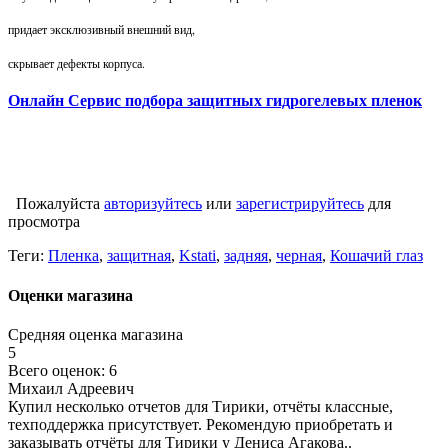
придает эксклюзивный внешний вид,
скрывает дефекты корпуса.
Онлайн Сервис подбора защитных гидрогелевых пленок
Пожалуйста
авторизуйтесь
или
зарегистрируйтесь
для
просмотра
Теги:
Пленка
,
защитная
,
Kstati
,
задняя
,
черная
,
Кошачий глаз
Оценки магазина
Средняя оценка магазина
5
Всего оценок: 6
Михаил Адреевич
Купил несколько отчетов для Тирики, отчёты классные,
техподдержка присутствует. Рекомендую приобретать и
заказывать отчёты для Тирики у Дениса Агакова..