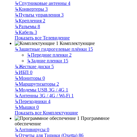
↳
Спутниковые антенны
4
↳
Конвертеры
3
↳
Пульты управления
3
↳
Крепления
2
↳
Разъемы
8
↳
Кабель
3
Показать все Телевидение
Комплектующие
↳
Защитные гидрогелевые плёнки
15
↳
Передние пленки
2
↳
Задние пленки
15
↳
Жесткие диски
5
↳
ИБП
0
↳
Мониторы
0
↳
Маршрутизаторы
2
↳
Модемы USB 3G / 4G
1
↳
Антенны 3G / 4G / Wi-Fi
1
↳
Переходники
4
↳
Мышки
0
Показать все Комплектующие
Программное
обеспечение
↳
Антивирусы
0
↳
Отчеты для Тирики (Oxetta)
86