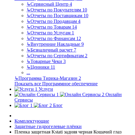
↳
Сервисный Центр
4
↳
Отчеты по Покупателям
10
↳
Отчеты по Поставщикам
10
↳
Отчеты по Продавцам
4
↳
Отчеты по Товарам
14
↳
Отчеты по Услугам
1
↳
Отчеты по Финансам
12
↳
Внутренние Накладные
9
↳
Безналичный расчет
7
↳
Отчеты по Сертификатам
2
↳
Товарные Чеки
3
↳
Ценники
11
...
↳
Программа Тирика-Магазин
2
Показать все Программное обеспечение
Услуги
Онлайн
Сервисы
Блог
Комплектующие
Защитные гидрогелевые плёнки
Пленка защитная Kstati задняя черная Кошачий глаз