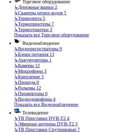
Торговое оборудование
↳
Денежные ящики
2
↳
Сканеры штрих кодов
5
↳
Термолента
5
↳
Термопринтеры
7
↳
Термоэтикетки
3
Показать все Торговое оборудование
Видеонаблюдение
↳
Видеорегистраторы
9
↳
Блоки питания
13
↳
Аккумуляторы
1
↳
Камеры
12
↳
Микрофоны
3
↳
Крепление
3
↳
Провода
0
↳
Разъемы
12
↳
Прожекторы
0
↳
Видеодомофоны
4
Показать все Видеонаблюдение
Телевидение
↳
ТВ Приставки DVB-T2
4
↳
Эфирные антенны DVB-T2
3
↳
ТВ Приставки Спутниковые
7