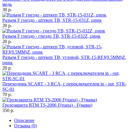
медь
30 р.
Разъем F гнездо - штекер ТВ, STR-15-031Z, цинк
20 р.
Разъем F гнездо - гнездо ТВ, STR-15-032Z, цинк
20 р.
Разъем F гнездо - штекер ТВ, угловой, STR-15-RFJ(9.5MM)Z,
цинк
20 р.
Переходник SCART - 3 RCA, с переключателем in - out, STR-
SC-01
70 р.
Грозозащита RTM TS-2006 F(папа) - F(мама)
350 р.
Описание
Отзывы (0)