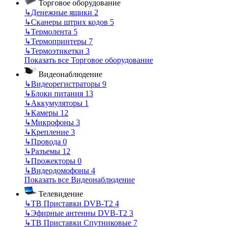
Торговое оборудование
↳
Денежные ящики
2
↳
Сканеры штрих кодов
5
↳
Термолента
5
↳
Термопринтеры
7
↳
Термоэтикетки
3
Показать все Торговое оборудование
Видеонаблюдение
↳
Видеорегистраторы
9
↳
Блоки питания
13
↳
Аккумуляторы
1
↳
Камеры
12
↳
Микрофоны
3
↳
Крепление
3
↳
Провода
0
↳
Разъемы
12
↳
Прожекторы
0
↳
Видеодомофоны
4
Показать все Видеонаблюдение
Телевидение
↳
ТВ Приставки DVB-T2
4
↳
Эфирные антенны DVB-T2
3
↳
ТВ Приставки Спутниковые
7