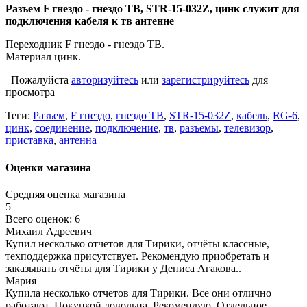
Разъем F гнездо - гнездо ТВ, STR-15-032Z, цинк служит для
подключения кабеля к тв антенне
Переходник F гнездо - гнездо ТВ.
Материал цинк.
Пожалуйста
авторизуйтесь
или
зарегистрируйтесь
для
просмотра
Теги:
Разъем
,
F гнездо
,
гнездо ТВ
,
STR-15-032Z
,
кабель
,
RG-6
,
цинк
,
соединение
,
подключение
,
тв
,
разъемы
,
телевизор
,
приставка
,
антенна
Оценки магазина
Средняя оценка магазина
5
Всего оценок: 6
Михаил Адреевич
Купил несколько отчетов для Тирики, отчёты классные,
техподдержка присутствует. Рекомендую приобретать и
заказывать отчёты для Тирики у Дениса Агакова..
Мария
Купила несколько отчетов для Тирики. Все они отлично
работают. Покупкой довольна. Рекомендую. Отдельное