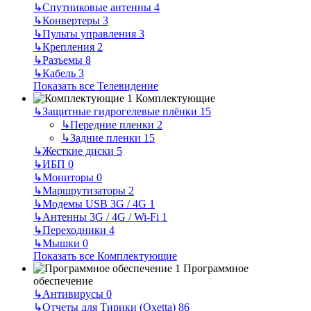
↳
Спутниковые антенны
4
↳
Конвертеры
3
↳
Пульты управления
3
↳
Крепления
2
↳
Разъемы
8
↳
Кабель
3
Показать все Телевидение
Комплектующие
↳
Защитные гидрогелевые плёнки
15
↳
Передние пленки
2
↳
Задние пленки
15
↳
Жесткие диски
5
↳
ИБП
0
↳
Мониторы
0
↳
Маршрутизаторы
2
↳
Модемы USB 3G / 4G
1
↳
Антенны 3G / 4G / Wi-Fi
1
↳
Переходники
4
↳
Мышки
0
Показать все Комплектующие
Программное
обеспечение
↳
Антивирусы
0
↳
Отчеты для Тирики (Oxetta)
86