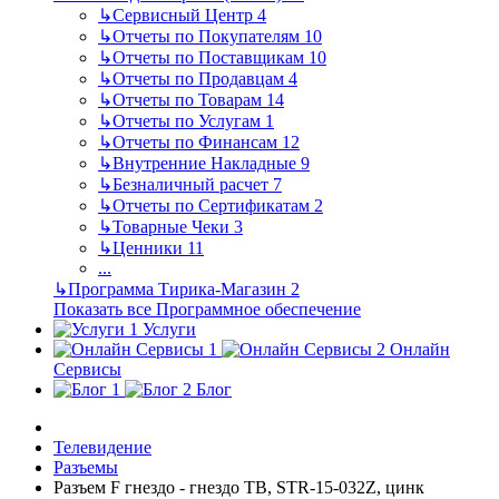
↳
Сервисный Центр
4
↳
Отчеты по Покупателям
10
↳
Отчеты по Поставщикам
10
↳
Отчеты по Продавцам
4
↳
Отчеты по Товарам
14
↳
Отчеты по Услугам
1
↳
Отчеты по Финансам
12
↳
Внутренние Накладные
9
↳
Безналичный расчет
7
↳
Отчеты по Сертификатам
2
↳
Товарные Чеки
3
↳
Ценники
11
...
↳
Программа Тирика-Магазин
2
Показать все Программное обеспечение
Услуги
Онлайн
Сервисы
Блог
Телевидение
Разъемы
Разъем F гнездо - гнездо ТВ, STR-15-032Z, цинк