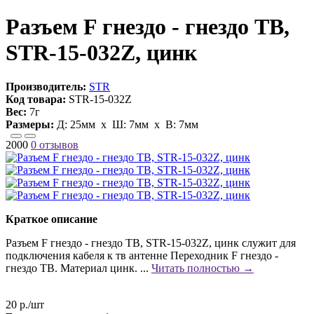
Разъем F гнездо - гнездо ТВ,
STR-15-032Z, цинк
Производитель:
STR
Код товара:
STR-15-032Z
Вес:
7г
Размеры:
Д:
25мм
х Ш:
7мм
x В:
7мм
2000
0 отзывов
Краткое описание
Разъем F гнездо - гнездо ТВ, STR-15-032Z, цинк служит для
подключения кабеля к тв антенне Переходник F гнездо -
гнездо ТВ. Материал цинк. ...
Читать полностью →
20 р./шт