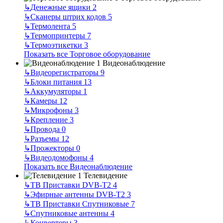
↳
Денежные ящики
2
↳
Сканеры штрих кодов
5
↳
Термолента
5
↳
Термопринтеры
7
↳
Термоэтикетки
3
Показать все Торговое оборудование
Видеонаблюдение
↳
Видеорегистраторы
9
↳
Блоки питания
13
↳
Аккумуляторы
1
↳
Камеры
12
↳
Микрофоны
3
↳
Крепление
3
↳
Провода
0
↳
Разъемы
12
↳
Прожекторы
0
↳
Видеодомофоны
4
Показать все Видеонаблюдение
Телевидение
↳
ТВ Приставки DVB-T2
4
↳
Эфирные антенны DVB-T2
3
↳
ТВ Приставки Спутниковые
7
↳
Спутниковые антенны
4
↳
Конвертеры
3