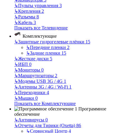
↳
Пульты управления
3
↳
Крепления
2
↳
Разъемы
8
↳
Кабель
3
Показать все Телевидение
Комплектующие
↳
Защитные гидрогелевые плёнки
15
↳
Передние пленки
2
↳
Задние пленки
15
↳
Жесткие диски
5
↳
ИБП
0
↳
Мониторы
0
↳
Маршрутизаторы
2
↳
Модемы USB 3G / 4G
1
↳
Антенны 3G / 4G / Wi-Fi
1
↳
Переходники
4
↳
Мышки
0
Показать все Комплектующие
Программное
обеспечение
↳
Антивирусы
0
↳
Отчеты для Тирики (Oxetta)
86
↳
Сервисный Центр
4