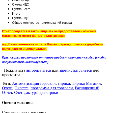
Цена Товара
Сумма НДС
Сумма Всего
Итого
Сумма НДС
Общее количество наименований товара
Отчет продается в таком виде как он предоставлен и описан в
магазине, но может быть отредактирован
под Ваши пожелания и стиль Вашей фирмы, стоимость доработки
обсуждается индивидуально.
При покупки нескольких отчетов предоставляются скидки (скидки
обсуждаются индивидуально)
Пожалуйста
авторизуйтесь
или
зарегистрируйтесь
для
просмотра
Теги:
Автоматизация торговли
,
тирика
,
Тирика-Магазин
,
Oxetta
,
Оксетта
,
программа для торговли
,
Расширенный
Отчет
,
Счет-фактура
,
две строки
Оценки магазина
Средняя оценка магазина