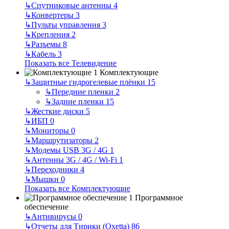
↳
Спутниковые антенны
4
↳
Конвертеры
3
↳
Пульты управления
3
↳
Крепления
2
↳
Разъемы
8
↳
Кабель
3
Показать все Телевидение
Комплектующие
↳
Защитные гидрогелевые плёнки
15
↳
Передние пленки
2
↳
Задние пленки
15
↳
Жесткие диски
5
↳
ИБП
0
↳
Мониторы
0
↳
Маршрутизаторы
2
↳
Модемы USB 3G / 4G
1
↳
Антенны 3G / 4G / Wi-Fi
1
↳
Переходники
4
↳
Мышки
0
Показать все Комплектующие
Программное
обеспечение
↳
Антивирусы
0
↳
Отчеты для Тирики (Oxetta)
86