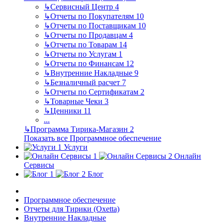
↳
Сервисный Центр
4
↳
Отчеты по Покупателям
10
↳
Отчеты по Поставщикам
10
↳
Отчеты по Продавцам
4
↳
Отчеты по Товарам
14
↳
Отчеты по Услугам
1
↳
Отчеты по Финансам
12
↳
Внутренние Накладные
9
↳
Безналичный расчет
7
↳
Отчеты по Сертификатам
2
↳
Товарные Чеки
3
↳
Ценники
11
...
↳
Программа Тирика-Магазин
2
Показать все Программное обеспечение
Услуги
Онлайн
Сервисы
Блог
Программное обеспечение
Отчеты для Тирики (Oxetta)
Внутренние Накладные