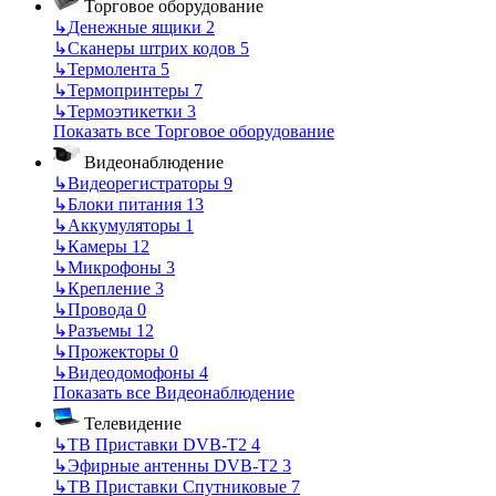
Торговое оборудование
↳
Денежные ящики
2
↳
Сканеры штрих кодов
5
↳
Термолента
5
↳
Термопринтеры
7
↳
Термоэтикетки
3
Показать все Торговое оборудование
Видеонаблюдение
↳
Видеорегистраторы
9
↳
Блоки питания
13
↳
Аккумуляторы
1
↳
Камеры
12
↳
Микрофоны
3
↳
Крепление
3
↳
Провода
0
↳
Разъемы
12
↳
Прожекторы
0
↳
Видеодомофоны
4
Показать все Видеонаблюдение
Телевидение
↳
ТВ Приставки DVB-T2
4
↳
Эфирные антенны DVB-T2
3
↳
ТВ Приставки Спутниковые
7