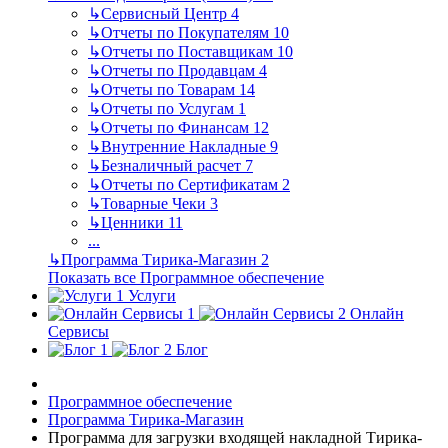
↳
Сервисный Центр
4
↳
Отчеты по Покупателям
10
↳
Отчеты по Поставщикам
10
↳
Отчеты по Продавцам
4
↳
Отчеты по Товарам
14
↳
Отчеты по Услугам
1
↳
Отчеты по Финансам
12
↳
Внутренние Накладные
9
↳
Безналичный расчет
7
↳
Отчеты по Сертификатам
2
↳
Товарные Чеки
3
↳
Ценники
11
...
↳
Программа Тирика-Магазин
2
Показать все Программное обеспечение
Услуги
Онлайн
Сервисы
Блог
Программное обеспечение
Программа Тирика-Магазин
Программа для загрузки входящей накладной Тирика-