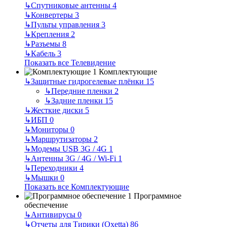
↳
Спутниковые антенны
4
↳
Конвертеры
3
↳
Пульты управления
3
↳
Крепления
2
↳
Разъемы
8
↳
Кабель
3
Показать все Телевидение
Комплектующие
↳
Защитные гидрогелевые плёнки
15
↳
Передние пленки
2
↳
Задние пленки
15
↳
Жесткие диски
5
↳
ИБП
0
↳
Мониторы
0
↳
Маршрутизаторы
2
↳
Модемы USB 3G / 4G
1
↳
Антенны 3G / 4G / Wi-Fi
1
↳
Переходники
4
↳
Мышки
0
Показать все Комплектующие
Программное
обеспечение
↳
Антивирусы
0
↳
Отчеты для Тирики (Oxetta)
86