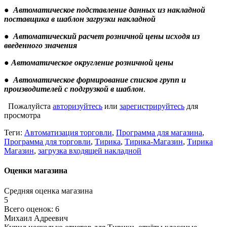
●
Автоматическое подставление данных из накладной
поставщика в шаблон загрузки накладной
●
Автоматический расчет розничной цены исходя из
введенного значения
●
Автоматическое округление розничной цены
●
Автоматическое формирование списков групп и
производителей с подгрузкой в шаблон
.
Пожалуйста
авторизуйтесь
или
зарегистрируйтесь
для
просмотра
Теги:
Автоматизация торговли
,
Программа для магазина
,
Программа для торговли
,
Тирика
,
Тирика-Магазин
,
Тирика
Магазин
,
загрузка входящей накладной
Оценки магазина
Средняя оценка магазина
5
Всего оценок: 6
Михаил Адреевич