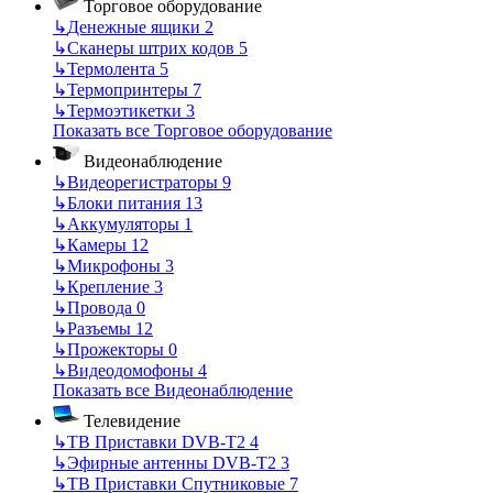
Торговое оборудование
↳
Денежные ящики
2
↳
Сканеры штрих кодов
5
↳
Термолента
5
↳
Термопринтеры
7
↳
Термоэтикетки
3
Показать все Торговое оборудование
Видеонаблюдение
↳
Видеорегистраторы
9
↳
Блоки питания
13
↳
Аккумуляторы
1
↳
Камеры
12
↳
Микрофоны
3
↳
Крепление
3
↳
Провода
0
↳
Разъемы
12
↳
Прожекторы
0
↳
Видеодомофоны
4
Показать все Видеонаблюдение
Телевидение
↳
ТВ Приставки DVB-T2
4
↳
Эфирные антенны DVB-T2
3
↳
ТВ Приставки Спутниковые
7