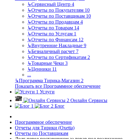
↳
Сервисный Центр
4
↳
Отчеты по Покупателям
10
↳
Отчеты по Поставщикам
10
↳
Отчеты по Продавцам
4
↳
Отчеты по Товарам
14
↳
Отчеты по Услугам
1
↳
Отчеты по Финансам
12
↳
Внутренние Накладные
9
↳
Безналичный расчет
7
↳
Отчеты по Сертификатам
2
↳
Товарные Чеки
3
↳
Ценники
11
...
↳
Программа Тирика-Магазин
2
Показать все Программное обеспечение
Услуги
Онлайн Сервисы
Блог
Программное обеспечение
Отчеты для Тирики (Oxetta)
Отчеты по Поставщикам
Долг перед поставщиком за товар под реализацию -