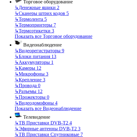
Торговое оборудование
↳
Денежные ящики
2
↳
Сканеры штрих кодов
5
↳
Термолента
5
↳
Термопринтеры
7
↳
Термоэтикетки
3
Показать все Торговое оборудование
Видеонаблюдение
↳
Видеорегистраторы
9
↳
Блоки питания
13
↳
Аккумуляторы
1
↳
Камеры
12
↳
Микрофоны
3
↳
Крепление
3
↳
Провода
0
↳
Разъемы
12
↳
Прожекторы
0
↳
Видеодомофоны
4
Показать все Видеонаблюдение
Телевидение
↳
ТВ Приставки DVB-T2
4
↳
Эфирные антенны DVB-T2
3
↳
ТВ Приставки Спутниковые
7