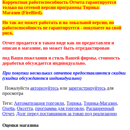
Корректная работоспособность Отчета гарантируется
только на
сетевой версии программы Тирика-
Магазин (FireBird
).
Но так же может работать и на локальной версии, но
работоспособность не гарантируется - покупаете на свой
риск.
Отчет продается в таком виде как он предоставлен и
описан в магазине, но может быть отредактирован
под Ваши пожелания и стиль Вашей фирмы, стоимость
доработки обсуждается индивидуально.
При покупки нескольких отчетов предоставляются скидки
(скидки обсуждаются индивидуально)
Пожалуйста
авторизуйтесь
или
зарегистрируйтесь
для
просмотра
Теги:
Автоматизация торговли
,
Тирика
,
Тирика-Магазин
,
Oxetta
,
Оксетта
,
программа для торговли
,
Расширенный
Отчет
,
Долг перед поставщиком за товар под реализацию
Оценки магазина