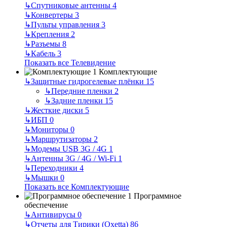
↳
Спутниковые антенны
4
↳
Конвертеры
3
↳
Пульты управления
3
↳
Крепления
2
↳
Разъемы
8
↳
Кабель
3
Показать все Телевидение
Комплектующие
↳
Защитные гидрогелевые плёнки
15
↳
Передние пленки
2
↳
Задние пленки
15
↳
Жесткие диски
5
↳
ИБП
0
↳
Мониторы
0
↳
Маршрутизаторы
2
↳
Модемы USB 3G / 4G
1
↳
Антенны 3G / 4G / Wi-Fi
1
↳
Переходники
4
↳
Мышки
0
Показать все Комплектующие
Программное
обеспечение
↳
Антивирусы
0
↳
Отчеты для Тирики (Oxetta)
86