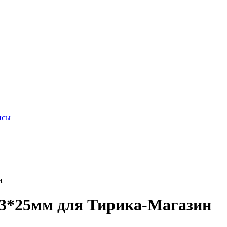
исы
н
43*25мм для Тирика-Магазин