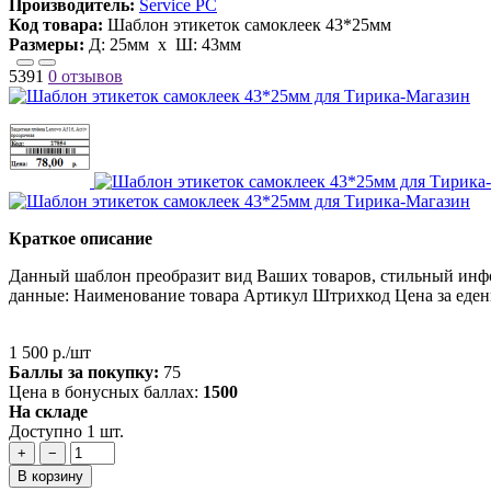
Производитель:
Service PC
Код товара:
Шаблон этикеток самоклеек 43*25мм
Размеры:
Д:
25мм
х Ш:
43мм
5391
0 отзывов
Краткое описание
Данный шаблон преобразит вид Ваших товаров, стильный инф
данные: Наименование товара Артикул Штрихкод Цена за едениц
1 500 р./шт
Баллы за покупку:
75
Цена в бонусных баллах:
1500
На складе
Доступно 1 шт.
+
−
В корзину