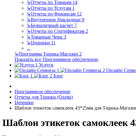
↳
Отчеты по Товарам
14
↳
Отчеты по Услугам
1
↳
Отчеты по Финансам
12
↳
Внутренние Накладные
9
↳
Безналичный расчет
7
↳
Отчеты по Сертификатам
2
↳
Товарные Чеки
3
↳
Ценники
11
...
↳
Программа Тирика-Магазин
2
Показать все Программное обеспечение
Услуги
Онлайн Серв
Блог
Программное обеспечение
Отчеты для Тирики (Oxetta)
Ценники
Шаблон этикеток самоклеек 43*25мм для Тирика-Магази
Шаблон этикеток самоклеек 