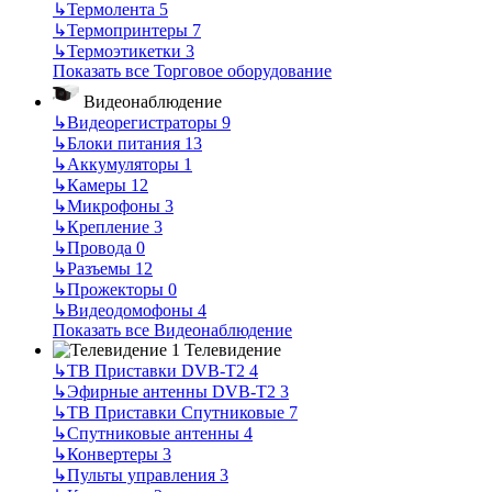
↳
Термолента
5
↳
Термопринтеры
7
↳
Термоэтикетки
3
Показать все Торговое оборудование
Видеонаблюдение
↳
Видеорегистраторы
9
↳
Блоки питания
13
↳
Аккумуляторы
1
↳
Камеры
12
↳
Микрофоны
3
↳
Крепление
3
↳
Провода
0
↳
Разъемы
12
↳
Прожекторы
0
↳
Видеодомофоны
4
Показать все Видеонаблюдение
Телевидение
↳
ТВ Приставки DVB-T2
4
↳
Эфирные антенны DVB-T2
3
↳
ТВ Приставки Спутниковые
7
↳
Спутниковые антенны
4
↳
Конвертеры
3
↳
Пульты управления
3