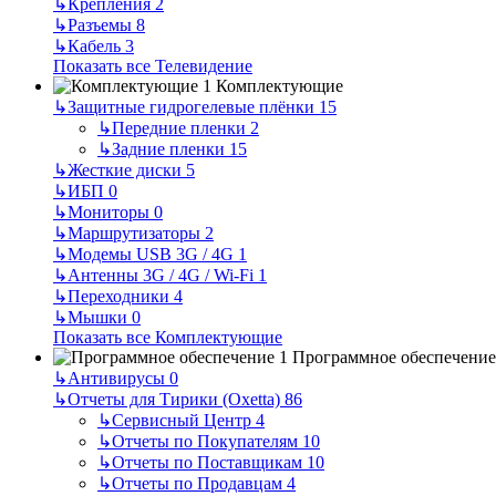
↳
Крепления
2
↳
Разъемы
8
↳
Кабель
3
Показать все Телевидение
Комплектующие
↳
Защитные гидрогелевые плёнки
15
↳
Передние пленки
2
↳
Задние пленки
15
↳
Жесткие диски
5
↳
ИБП
0
↳
Мониторы
0
↳
Маршрутизаторы
2
↳
Модемы USB 3G / 4G
1
↳
Антенны 3G / 4G / Wi-Fi
1
↳
Переходники
4
↳
Мышки
0
Показать все Комплектующие
Программное обеспечение
↳
Антивирусы
0
↳
Отчеты для Тирики (Oxetta)
86
↳
Сервисный Центр
4
↳
Отчеты по Покупателям
10
↳
Отчеты по Поставщикам
10
↳
Отчеты по Продавцам
4