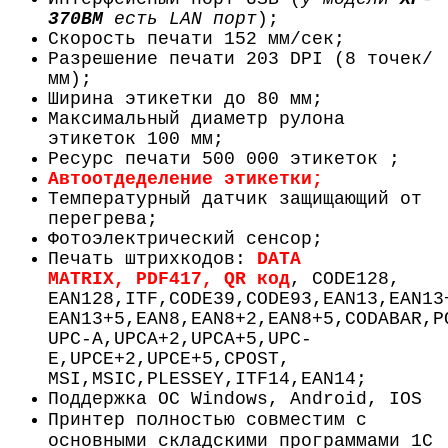
370BM
есть LAN порт
);
Скорость печати 152 мм/сек;
Разрешение печати 203 DPI (8 точек/
мм);
Ширина этикетки до 80 мм;
Максимальный диаметр рулона
этикеток 100 мм;
Ресурс печати 500 000 этикеток ;
Автоотдеделение этикетки;
Температурный датчик защищающий от
перегрева;
Фотоэлектрический сенсор;
Печать штрихкодов:
DATA
MATRIX, PDF417, QR код
, CODE128,
EAN128,ITF,CODE39,CODE93,EAN13,EAN13
EAN13+5,EAN8,EAN8+2,EAN8+5,CODABAR,P
UPC-A,UPCA+2,UPCA+5,UPC-
E,UPCE+2,UPCE+5,CPOST,
MSI,MSIC,PLESSEY,ITF14,EAN14;
Поддержка ОС Windows, Android, IOS
Принтер полностью совместим с
основными складскими программами 1С