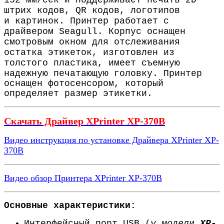
152 мм/сек и поддерживает печать 2D
штрих кодов, QR кодов, логотипов
и картинок. Принтер работает с
драйвером Seagull. Корпус оснащен
смотровым окном для отслеживания
остатка этикеток, изготовлен из
толстого пластика, имеет съемную
надежную печатающую головку.
Принтер
оснащен фотосенсором, который
определяет размер этикетки.
Скачать Драйвер XPrinter XP-370B
Видео инструкция по установке Драйвера XPrinter XP-
370B
Видео обзор Принтера XPrinter XP-370B
Основные характеристики:
Интерфейсный порт USB (
у модели
XP-