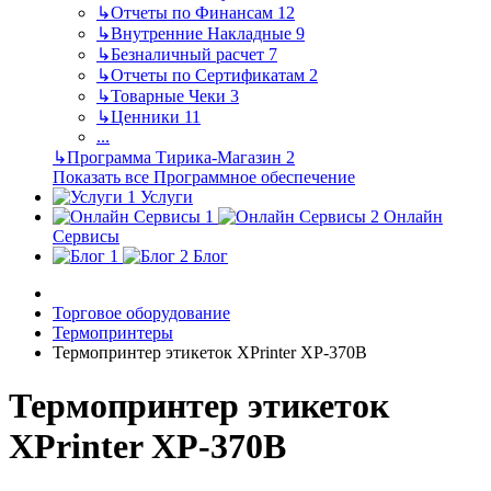
↳
Отчеты по Финансам
12
↳
Внутренние Накладные
9
↳
Безналичный расчет
7
↳
Отчеты по Сертификатам
2
↳
Товарные Чеки
3
↳
Ценники
11
...
↳
Программа Тирика-Магазин
2
Показать все Программное обеспечение
Услуги
Онлайн
Сервисы
Блог
Торговое оборудование
Термопринтеры
Термопринтер этикеток XPrinter XP-370B
Термопринтер этикеток
XPrinter XP-370B