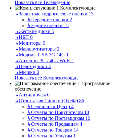
Показать все Телевидение
Комплектующие
↳
Защитные гидрогелевые плёнки
15
↳
Передние пленки
2
↳
Задние пленки
15
↳
Жесткие диски
5
↳
ИБП
0
↳
Мониторы
0
↳
Маршрутизаторы
2
↳
Модемы USB 3G / 4G
1
↳
Антенны 3G / 4G / Wi-Fi
1
↳
Переходники
4
↳
Мышки
0
Показать все Комплектующие
Программное
обеспечение
↳
Антивирусы
0
↳
Отчеты для Тирики (Oxetta)
86
↳
Сервисный Центр
4
↳
Отчеты по Покупателям
10
↳
Отчеты по Поставщикам
10
↳
Отчеты по Продавцам
4
↳
Отчеты по Товарам
14
↳
Отчеты по Услугам
1