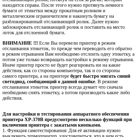
находится справа. После этого нужно протянуть немного
бумаги от этикетки между прокатным роликом и
металлическим ограничителем и накинуть бумагу на
разблокированный отслаивающий ролик. Далее нужно
заблокировать отслаивающий ролик и поставить на место
лоток для отслоенной бумаги.
ВНИМАНИЕ !!!
Если Вы перевели принтер в режим
отслаивания этикеток, то прежде чем переводить его обратно
в режим отрывания Вам необходимо отслоить одну этикетку, а
потом уже только возвращать настройки к режиму отрывания.
Иначе принтер просто не будет реагировать ни на какие
действия, как со стороны компьютера, так и со стороны
самого принтера, а на принтере
будет быстро мигать синий
светодиод, сообщающий о данной ошибке
. В режиме
отслаивания этикеток принтер всегда думает что сначала
необходимо снять этикетку, а потом производить какие либо
действия.
Для настройки и тестирования аппаратного обеспечения
принтера XP-370B предусмотрено несколько функций при
включении принтера с зажатыми кнопками.
1. Функция самотестирования: Для её активации нужно
выключить термопринтер, удостовериться, что в нем есть