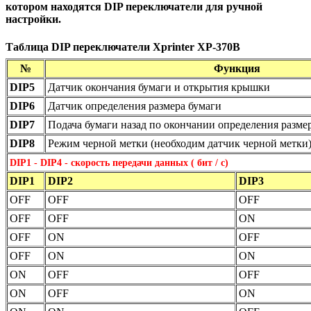
котором находятся DIP переключатели для ручной
настройки.
Таблица DIP переключатели Xprinter XP-370B
№
Функция
DIP5
Датчик окончания бумаги и открытия крышки
DIP6
Датчик определения размера бумаги
DIP7
Подача бумаги назад по окончании определения разме
DIP8
Режим черной метки (необходим датчик черной метки
DIP1 - DIP4 - скорость передачи данных ( бит / с)
DIP1
DIP2
DIP3
OFF
OFF
OFF
OFF
OFF
ON
OFF
ON
OFF
OFF
ON
ON
ON
OFF
OFF
ON
OFF
ON