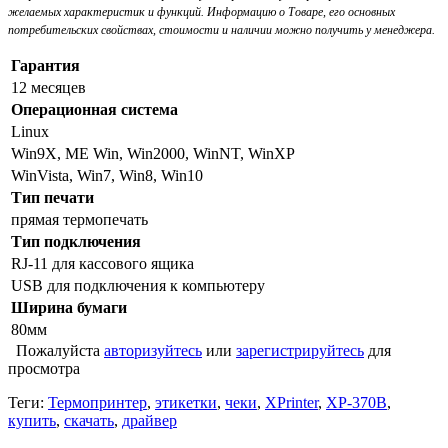
желаемых характеристик и функций. Информацию о Товаре, его основных
потребительских свойствах, стоимости и наличии можно получить у менеджера.
Гарантия
12 месяцев
Операционная система
Linux
Win9X, ME Win, Win2000, WinNT, WinXP
WinVista, Win7, Win8, Win10
Тип печати
прямая термопечать
Тип подключения
RJ-11 для кассового ящика
USB для подключения к компьютеру
Ширина бумаги
80мм
Пожалуйста
авторизуйтесь
или
зарегистрируйтесь
для
просмотра
Теги:
Термопринтер
,
этикетки
,
чеки
,
XPrinter
,
XP-370B
,
купить
,
скачать
,
драйвер