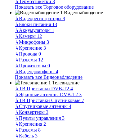
↳
Термоэтикетки
3
Показать все Торговое оборудование
Видеонаблюдение
↳
Видеорегистраторы
9
↳
Блоки питания
13
↳
Аккумуляторы
1
↳
Камеры
12
↳
Микрофоны
3
↳
Крепление
3
↳
Провода
0
↳
Разъемы
12
↳
Прожекторы
0
↳
Видеодомофоны
4
Показать все Видеонаблюдение
Телевидение
↳
ТВ Приставки DVB-T2
4
↳
Эфирные антенны DVB-T2
3
↳
ТВ Приставки Спутниковые
7
↳
Спутниковые антенны
4
↳
Конвертеры
3
↳
Пульты управления
3
↳
Крепления
2
↳
Разъемы
8
↳
Кабель
3