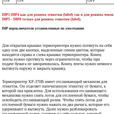
ON
ON
OFF
DIP1-DIP4 как для режима этикетки (label) так и для режима чеков 
DIP5 - DIP8 только для режима этикетки (label).
DIP переключатели установленные по умолчанию
Для открытия крышки термопринтера нужно потянуть на себя
одну или две кнопки, выделенные синим цветом, которые
находятся справа и слева крышки термопринтера. Конец
ленты нужно протянуть через ограничители, чтобы при
подаче бумага не заворачивалась. Конец ленты нужно немного
вытянуть наружу и закрыть крышку.
Термопринтер XP-370B имеет отслаивающий механизм для
этикеток. Он отделяет напечатанную этикетку от бумаги, к
которой она приклеена. Для использования отслаивающего
механизма нужно снять лоток для отслоенной бумаги, чтобы
освободить отслаивающий ролик. Чтобы снять лоток для
отслоенной бумаги нужно нажать на два рычага, которые его
удерживают и вытянуть. Далее нужно разблокировать
отслаивающий ролик, потянув на себя за рычаг, который