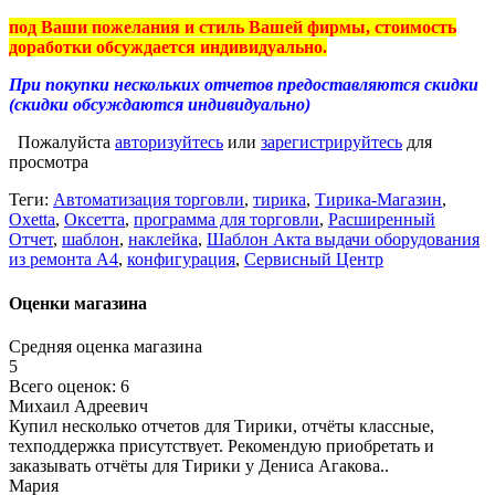
под Ваши пожелания и стиль Вашей фирмы, стоимость
доработки обсуждается индивидуально.
При покупки нескольких отчетов предоставляются скидки
(скидки обсуждаются индивидуально)
Пожалуйста
авторизуйтесь
или
зарегистрируйтесь
для
просмотра
Теги:
Автоматизация торговли
,
тирика
,
Тирика-Магазин
,
Oxetta
,
Оксетта
,
программа для торговли
,
Расширенный
Отчет
,
шаблон
,
наклейка
,
Шаблон Акта выдачи оборудования
из ремонта А4
,
конфигурация
,
Сервисный Центр
Оценки магазина
Средняя оценка магазина
5
Всего оценок: 6
Михаил Адреевич
Купил несколько отчетов для Тирики, отчёты классные,
техподдержка присутствует. Рекомендую приобретать и
заказывать отчёты для Тирики у Дениса Агакова..
Мария