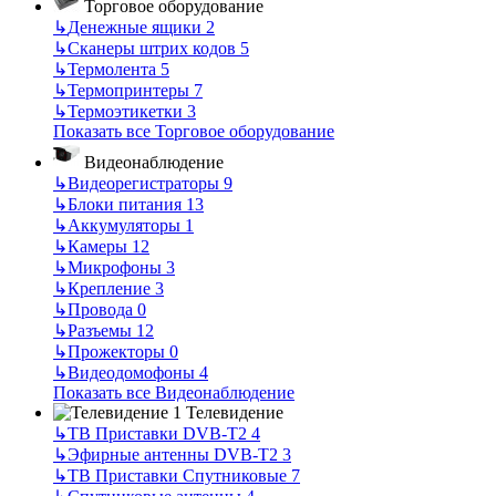
Торговое оборудование
↳
Денежные ящики
2
↳
Сканеры штрих кодов
5
↳
Термолента
5
↳
Термопринтеры
7
↳
Термоэтикетки
3
Показать все Торговое оборудование
Видеонаблюдение
↳
Видеорегистраторы
9
↳
Блоки питания
13
↳
Аккумуляторы
1
↳
Камеры
12
↳
Микрофоны
3
↳
Крепление
3
↳
Провода
0
↳
Разъемы
12
↳
Прожекторы
0
↳
Видеодомофоны
4
Показать все Видеонаблюдение
Телевидение
↳
ТВ Приставки DVB-T2
4
↳
Эфирные антенны DVB-T2
3
↳
ТВ Приставки Спутниковые
7