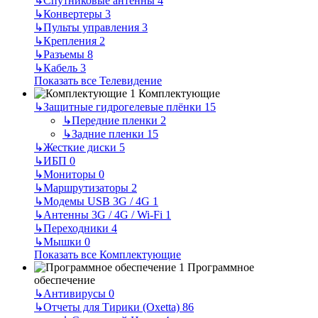
↳
Спутниковые антенны
4
↳
Конвертеры
3
↳
Пульты управления
3
↳
Крепления
2
↳
Разъемы
8
↳
Кабель
3
Показать все Телевидение
Комплектующие
↳
Защитные гидрогелевые плёнки
15
↳
Передние пленки
2
↳
Задние пленки
15
↳
Жесткие диски
5
↳
ИБП
0
↳
Мониторы
0
↳
Маршрутизаторы
2
↳
Модемы USB 3G / 4G
1
↳
Антенны 3G / 4G / Wi-Fi
1
↳
Переходники
4
↳
Мышки
0
Показать все Комплектующие
Программное
обеспечение
↳
Антивирусы
0
↳
Отчеты для Тирики (Oxetta)
86