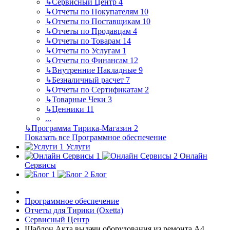
↳
Сервисный Центр
4
↳
Отчеты по Покупателям
10
↳
Отчеты по Поставщикам
10
↳
Отчеты по Продавцам
4
↳
Отчеты по Товарам
14
↳
Отчеты по Услугам
1
↳
Отчеты по Финансам
12
↳
Внутренние Накладные
9
↳
Безналичный расчет
7
↳
Отчеты по Сертификатам
2
↳
Товарные Чеки
3
↳
Ценники
11
...
↳
Программа Тирика-Магазин
2
Показать все Программное обеспечение
Услуги
Онлайн
Сервисы
Блог
Программное обеспечение
Отчеты для Тирики (Oxetta)
Сервисный Центр
Шаблон Акта выдачи оборудования из ремонта А4