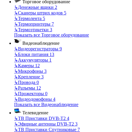
Торговое оборудование
↳
Денежные ящики
2
↳
Сканеры штрих кодов
5
↳
Термолента
5
↳
Термопринтеры
7
↳
Термоэтикетки
3
Показать все Торговое оборудование
Видеонаблюдение
↳
Видеорегистраторы
9
↳
Блоки питания
13
↳
Аккумуляторы
1
↳
Камеры
12
↳
Микрофоны
3
↳
Крепление
3
↳
Провода
0
↳
Разъемы
12
↳
Прожекторы
0
↳
Видеодомофоны
4
Показать все Видеонаблюдение
Телевидение
↳
ТВ Приставки DVB-T2
4
↳
Эфирные антенны DVB-T2
3
↳
ТВ Приставки Спутниковые
7