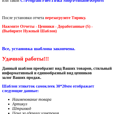
или такой
C:\Program Files\Tirika Shop\Printable\Reports
После установки отчета
перезагрузите Тирику.
Нажмите Отчеты -
Ценники - Доработанные (S) -
(Выбирите Нужный Шаблон)
Все, установка шаблона закончена.
Удачной работы!!!
Данный шаблон преобразит вид Ваших товаров, стильный
информативный и единообразный вид ценников
залог Ваших продаж.
Шаблон этикеток самоклеек 30*20мм отображает
следующие данные:
Наименование товара
Артикул
Штрихкод
Цена за еденицу измерения