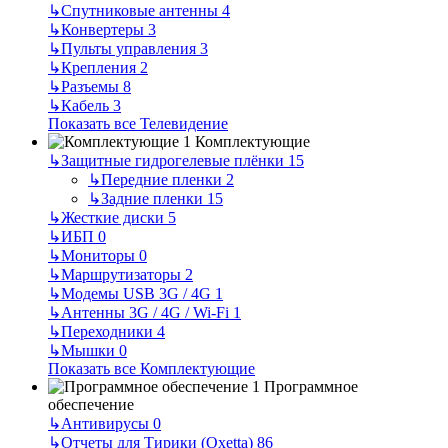
↳
Спутниковые антенны
4
↳
Конвертеры
3
↳
Пульты управления
3
↳
Крепления
2
↳
Разъемы
8
↳
Кабель
3
Показать все Телевидение
Комплектующие
↳
Защитные гидрогелевые плёнки
15
↳
Передние пленки
2
↳
Задние пленки
15
↳
Жесткие диски
5
↳
ИБП
0
↳
Мониторы
0
↳
Маршрутизаторы
2
↳
Модемы USB 3G / 4G
1
↳
Антенны 3G / 4G / Wi-Fi
1
↳
Переходники
4
↳
Мышки
0
Показать все Комплектующие
Программное
обеспечение
↳
Антивирусы
0
↳
Отчеты для Тирики (Oxetta)
86