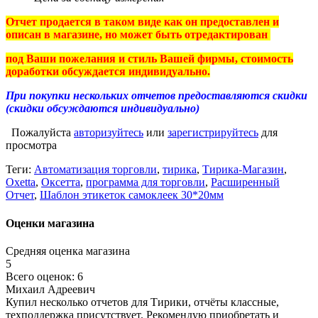
Отчет продается в таком виде как он предоставлен и
описан в магазине, но может быть отредактирован
под Ваши пожелания и стиль Вашей фирмы, стоимость
доработки обсуждается индивидуально.
При покупки нескольких отчетов предоставляются скидки
(скидки обсуждаются индивидуально)
Пожалуйста
авторизуйтесь
или
зарегистрируйтесь
для
просмотра
Теги:
Автоматизация торговли
,
тирика
,
Тирика-Магазин
,
Oxetta
,
Оксетта
,
программа для торговли
,
Расширенный
Отчет
,
Шаблон этикеток самоклеек 30*20мм
Оценки магазина
Средняя оценка магазина
5
Всего оценок: 6
Михаил Адреевич
Купил несколько отчетов для Тирики, отчёты классные,
техподдержка присутствует. Рекомендую приобретать и