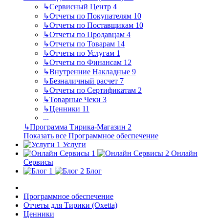
↳
Сервисный Центр
4
↳
Отчеты по Покупателям
10
↳
Отчеты по Поставщикам
10
↳
Отчеты по Продавцам
4
↳
Отчеты по Товарам
14
↳
Отчеты по Услугам
1
↳
Отчеты по Финансам
12
↳
Внутренние Накладные
9
↳
Безналичный расчет
7
↳
Отчеты по Сертификатам
2
↳
Товарные Чеки
3
↳
Ценники
11
...
↳
Программа Тирика-Магазин
2
Показать все Программное обеспечение
Услуги
Онлайн
Сервисы
Блог
Программное обеспечение
Отчеты для Тирики (Oxetta)
Ценники