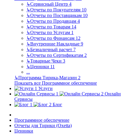
↳
Сервисный Центр
4
↳
Отчеты по Покупателям
10
↳
Отчеты по Поставщикам
10
↳
Отчеты по Продавцам
4
↳
Отчеты по Товарам
14
↳
Отчеты по Услугам
1
↳
Отчеты по Финансам
12
↳
Внутренние Накладные
9
↳
Безналичный расчет
7
↳
Отчеты по Сертификатам
2
↳
Товарные Чеки
3
↳
Ценники
11
...
↳
Программа Тирика-Магазин
2
Показать все Программное обеспечение
Услуги
Онлайн
Сервисы
Блог
Программное обеспечение
Отчеты для Тирики (Oxetta)
Ценники