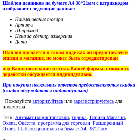
Шаблон ценников на бумаге А4 38*21мм с штрихкодом
отображает следующие данные:
Наименование товара
Артикул
Штрихкод
Цена за еденицу измерения
Дата
Шаблон продается в таком виде как он предоставлен и
описан в магазине, но может быть отредактирован
под Ваши пожелания и стиль Вашей фирмы, стоимость
доработки обсуждается индивидуально.
При покупки нескольких отчетов предоставляются скидки
(скидки обсуждаются индивидуально)
Пожалуйста
авторизуйтесь
или
зарегистрируйтесь
для
просмотра
Теги:
Автоматизация торговли
,
тирика
,
Тирика-Магазин
,
Oxetta
,
Оксетта
,
программа для торговли
,
Расширенный
Отчет
,
Шаблон ценников на бумаге А4
,
38*21мм