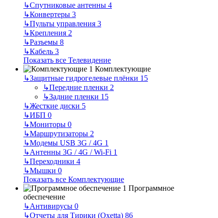
↳
Спутниковые антенны
4
↳
Конвертеры
3
↳
Пульты управления
3
↳
Крепления
2
↳
Разъемы
8
↳
Кабель
3
Показать все Телевидение
Комплектующие
↳
Защитные гидрогелевые плёнки
15
↳
Передние пленки
2
↳
Задние пленки
15
↳
Жесткие диски
5
↳
ИБП
0
↳
Мониторы
0
↳
Маршрутизаторы
2
↳
Модемы USB 3G / 4G
1
↳
Антенны 3G / 4G / Wi-Fi
1
↳
Переходники
4
↳
Мышки
0
Показать все Комплектующие
Программное
обеспечение
↳
Антивирусы
0
↳
Отчеты для Тирики (Oxetta)
86