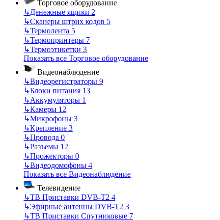
Торговое оборудование
↳
Денежные ящики
2
↳
Сканеры штрих кодов
5
↳
Термолента
5
↳
Термопринтеры
7
↳
Термоэтикетки
3
Показать все Торговое оборудование
Видеонаблюдение
↳
Видеорегистраторы
9
↳
Блоки питания
13
↳
Аккумуляторы
1
↳
Камеры
12
↳
Микрофоны
3
↳
Крепление
3
↳
Провода
0
↳
Разъемы
12
↳
Прожекторы
0
↳
Видеодомофоны
4
Показать все Видеонаблюдение
Телевидение
↳
ТВ Приставки DVB-T2
4
↳
Эфирные антенны DVB-T2
3
↳
ТВ Приставки Спутниковые
7