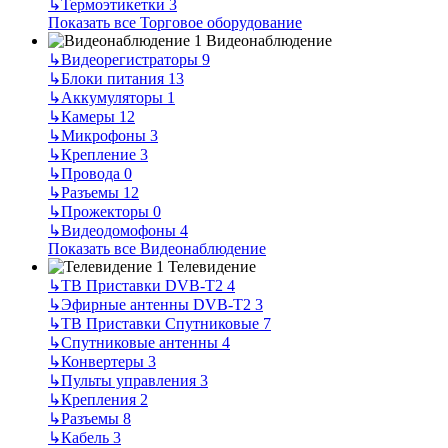
↳
Термоэтикетки
3
Показать все Торговое оборудование
Видеонаблюдение
↳
Видеорегистраторы
9
↳
Блоки питания
13
↳
Аккумуляторы
1
↳
Камеры
12
↳
Микрофоны
3
↳
Крепление
3
↳
Провода
0
↳
Разъемы
12
↳
Прожекторы
0
↳
Видеодомофоны
4
Показать все Видеонаблюдение
Телевидение
↳
ТВ Приставки DVB-T2
4
↳
Эфирные антенны DVB-T2
3
↳
ТВ Приставки Спутниковые
7
↳
Спутниковые антенны
4
↳
Конвертеры
3
↳
Пульты управления
3
↳
Крепления
2
↳
Разъемы
8
↳
Кабель
3