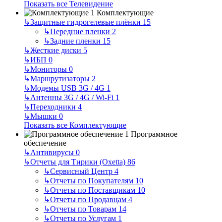
Показать все Телевидение
Комплектующие
↳
Защитные гидрогелевые плёнки
15
↳
Передние пленки
2
↳
Задние пленки
15
↳
Жесткие диски
5
↳
ИБП
0
↳
Мониторы
0
↳
Маршрутизаторы
2
↳
Модемы USB 3G / 4G
1
↳
Антенны 3G / 4G / Wi-Fi
1
↳
Переходники
4
↳
Мышки
0
Показать все Комплектующие
Программное
обеспечение
↳
Антивирусы
0
↳
Отчеты для Тирики (Oxetta)
86
↳
Сервисный Центр
4
↳
Отчеты по Покупателям
10
↳
Отчеты по Поставщикам
10
↳
Отчеты по Продавцам
4
↳
Отчеты по Товарам
14
↳
Отчеты по Услугам
1