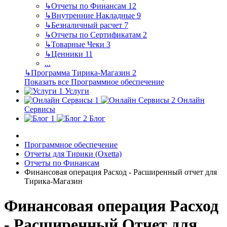
↳
Отчеты по Финансам
12
↳
Внутренние Накладные
9
↳
Безналичный расчет
7
↳
Отчеты по Сертификатам
2
↳
Товарные Чеки
3
↳
Ценники
11
...
↳
Программа Тирика-Магазин
2
Показать все Программное обеспечение
Услуги
Онлайн
Сервисы
Блог
Программное обеспечение
Отчеты для Тирики (Oxetta)
Отчеты по Финансам
Финансовая операция Расход - Расширенный отчет для
Тирика-Магазин
Финансовая операция Расход
- Расширенный Отчет для