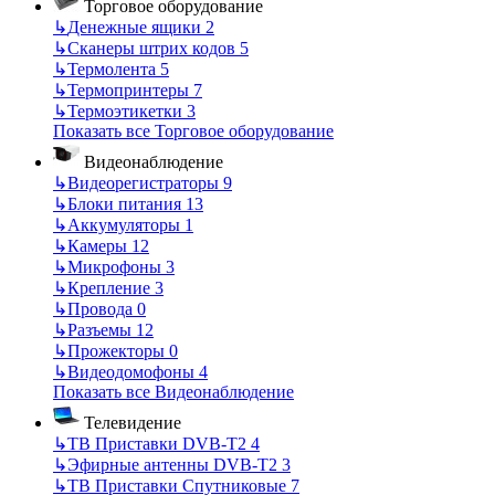
Торговое оборудование
↳
Денежные ящики
2
↳
Сканеры штрих кодов
5
↳
Термолента
5
↳
Термопринтеры
7
↳
Термоэтикетки
3
Показать все Торговое оборудование
Видеонаблюдение
↳
Видеорегистраторы
9
↳
Блоки питания
13
↳
Аккумуляторы
1
↳
Камеры
12
↳
Микрофоны
3
↳
Крепление
3
↳
Провода
0
↳
Разъемы
12
↳
Прожекторы
0
↳
Видеодомофоны
4
Показать все Видеонаблюдение
Телевидение
↳
ТВ Приставки DVB-T2
4
↳
Эфирные антенны DVB-T2
3
↳
ТВ Приставки Спутниковые
7