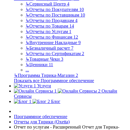
↳
Сервисный Центр
4
↳
Отчеты по Покупателям
10
↳
Отчеты по Поставщикам
10
↳
Отчеты по Продавцам
4
↳
Отчеты по Товарам
14
↳
Отчеты по Услугам
1
↳
Отчеты по Финансам
12
↳
Внутренние Накладные
9
↳
Безналичный расчет
7
↳
Отчеты по Сертификатам
2
↳
Товарные Чеки
3
↳
Ценники
11
...
↳
Программа Тирика-Магазин
2
Показать все Программное обеспечение
Услуги
Онлайн
Сервисы
Блог
Программное обеспечение
Отчеты для Тирики (Oxetta)
Отчет по услугам - Расширенный Отчет для Тирика-