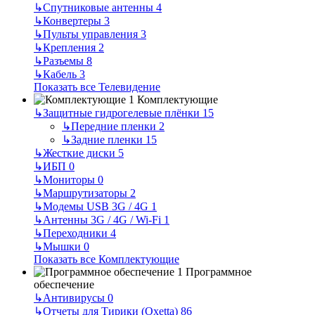
↳
Спутниковые антенны
4
↳
Конвертеры
3
↳
Пульты управления
3
↳
Крепления
2
↳
Разъемы
8
↳
Кабель
3
Показать все Телевидение
Комплектующие
↳
Защитные гидрогелевые плёнки
15
↳
Передние пленки
2
↳
Задние пленки
15
↳
Жесткие диски
5
↳
ИБП
0
↳
Мониторы
0
↳
Маршрутизаторы
2
↳
Модемы USB 3G / 4G
1
↳
Антенны 3G / 4G / Wi-Fi
1
↳
Переходники
4
↳
Мышки
0
Показать все Комплектующие
Программное
обеспечение
↳
Антивирусы
0
↳
Отчеты для Тирики (Oxetta)
86