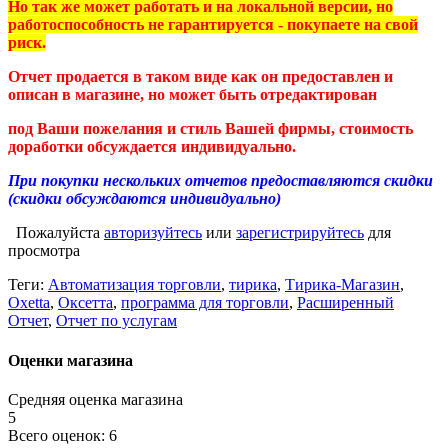
Но так же может работать и на локальной версии, но
работоспособность не гарантируется - покупаете на свой
риск.
Отчет продается в таком виде как он предоставлен и
описан в магазине, но может быть отредактирован
под Ваши пожелания и стиль Вашей фирмы, стоимость
доработки обсуждается индивидуально.
При покупки нескольких отчетов предоставляются скидки
(скидки обсуждаются индивидуально)
Пожалуйста
авторизуйтесь
или
зарегистрируйтесь
для
просмотра
Теги:
Автоматизация торговли
,
тирика
,
Тирика-Магазин
,
Oxetta
,
Оксетта
,
программа для торговли
,
Расширенный
Отчет
,
Отчет по услугам
Оценки магазина
Средняя оценка магазина
5
Всего оценок: 6