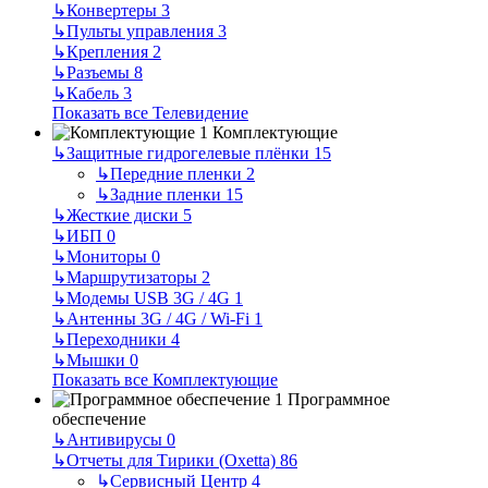
↳
Конвертеры
3
↳
Пульты управления
3
↳
Крепления
2
↳
Разъемы
8
↳
Кабель
3
Показать все Телевидение
Комплектующие
↳
Защитные гидрогелевые плёнки
15
↳
Передние пленки
2
↳
Задние пленки
15
↳
Жесткие диски
5
↳
ИБП
0
↳
Мониторы
0
↳
Маршрутизаторы
2
↳
Модемы USB 3G / 4G
1
↳
Антенны 3G / 4G / Wi-Fi
1
↳
Переходники
4
↳
Мышки
0
Показать все Комплектующие
Программное
обеспечение
↳
Антивирусы
0
↳
Отчеты для Тирики (Oxetta)
86
↳
Сервисный Центр
4