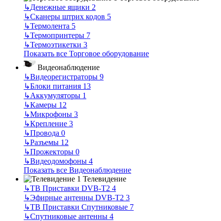
↳
Денежные ящики
2
↳
Сканеры штрих кодов
5
↳
Термолента
5
↳
Термопринтеры
7
↳
Термоэтикетки
3
Показать все Торговое оборудование
Видеонаблюдение
↳
Видеорегистраторы
9
↳
Блоки питания
13
↳
Аккумуляторы
1
↳
Камеры
12
↳
Микрофоны
3
↳
Крепление
3
↳
Провода
0
↳
Разъемы
12
↳
Прожекторы
0
↳
Видеодомофоны
4
Показать все Видеонаблюдение
Телевидение
↳
ТВ Приставки DVB-T2
4
↳
Эфирные антенны DVB-T2
3
↳
ТВ Приставки Спутниковые
7
↳
Спутниковые антенны
4