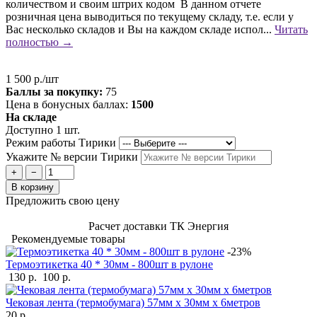
количеством и своим штрих кодом В данном отчете
розничная цена выводиться по текущему складу, т.е. если у
Вас несколько складов и Вы на каждом складе испол...
Читать
полностью →
1 500 р./шт
Баллы за покупку:
75
Цена в бонусных баллах:
1500
На складе
Доступно 1 шт.
Режим работы Тирики
Укажите № версии Тирики
+
−
В корзину
Предложить свою цену
Расчет доставки ТК Энергия
Рекомендуемые товары
-23%
Термоэтикетка 40 * 30мм - 800шт в рулоне
130 р.
100 р.
Чековая лента (термобумага) 57мм x 30мм х 6метров
20 р.