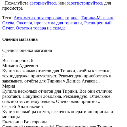
Пожалуйста
авторизуйтесь
или
зарегистрируйтесь
для
просмотра
Теги:
Автоматизация торговли
,
тирика
,
Тирика-Магазин
,
Oxetta
,
Оксетта
,
программа для торговли
,
Расширенный
Отчет
,
Остатки товара на складе
Оценки магазина
Средняя оценка магазина
5
Всего оценок: 6
Михаил Адреевич
Купил несколько отчетов для Тирики, отчёты классные,
техподдержка присутствует. Рекомендую приобретать и
заказывать отчёты для Тирики у Дениса Агакова..
Мария
Купила несколько отчетов для Тирики. Все они отлично
работают. Покупкой довольна. Рекомендую. Отдельное
спасибо за систему баллов. Очень было приятно ..
Сергей Анатольевич
Купил первый раз отчет, все очень оперативно прислали
молодцы..
Екатерина Викторовна
Отличный магазин и сайт! Покупаю отчёты для Тирики.