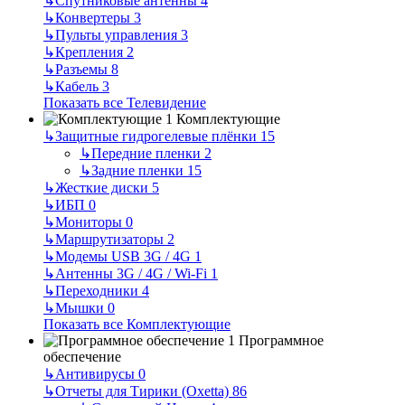
↳
Спутниковые антенны
4
↳
Конвертеры
3
↳
Пульты управления
3
↳
Крепления
2
↳
Разъемы
8
↳
Кабель
3
Показать все Телевидение
Комплектующие
↳
Защитные гидрогелевые плёнки
15
↳
Передние пленки
2
↳
Задние пленки
15
↳
Жесткие диски
5
↳
ИБП
0
↳
Мониторы
0
↳
Маршрутизаторы
2
↳
Модемы USB 3G / 4G
1
↳
Антенны 3G / 4G / Wi-Fi
1
↳
Переходники
4
↳
Мышки
0
Показать все Комплектующие
Программное
обеспечение
↳
Антивирусы
0
↳
Отчеты для Тирики (Oxetta)
86