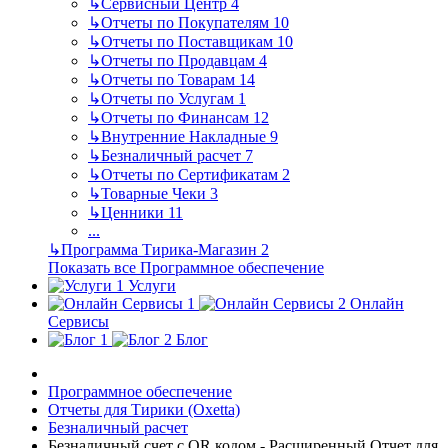
↳
Сервисный Центр
4
↳
Отчеты по Покупателям
10
↳
Отчеты по Поставщикам
10
↳
Отчеты по Продавцам
4
↳
Отчеты по Товарам
14
↳
Отчеты по Услугам
1
↳
Отчеты по Финансам
12
↳
Внутренние Накладные
9
↳
Безналичный расчет
7
↳
Отчеты по Сертификатам
2
↳
Товарные Чеки
3
↳
Ценники
11
...
↳
Программа Тирика-Магазин
2
Показать все Программное обеспечение
Услуги
Онлайн
Сервисы
Блог
Программное обеспечение
Отчеты для Тирики (Oxetta)
Безналичный расчет
Безналичный счет с QR кодом - Расширенный Отчет для