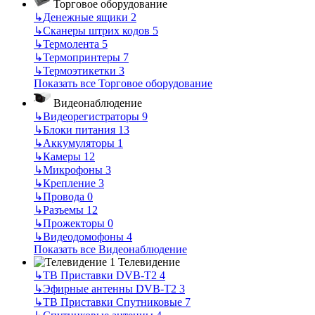
Торговое оборудование
↳
Денежные ящики
2
↳
Сканеры штрих кодов
5
↳
Термолента
5
↳
Термопринтеры
7
↳
Термоэтикетки
3
Показать все Торговое оборудование
Видеонаблюдение
↳
Видеорегистраторы
9
↳
Блоки питания
13
↳
Аккумуляторы
1
↳
Камеры
12
↳
Микрофоны
3
↳
Крепление
3
↳
Провода
0
↳
Разъемы
12
↳
Прожекторы
0
↳
Видеодомофоны
4
Показать все Видеонаблюдение
Телевидение
↳
ТВ Приставки DVB-T2
4
↳
Эфирные антенны DVB-T2
3
↳
ТВ Приставки Спутниковые
7