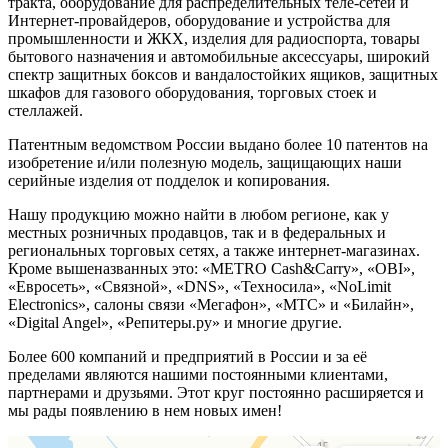
тракта, оборудование для распределительных теле-сетей и
Интернет-провайдеров, оборудование и устройства для
промышленности и ЖКХ, изделия для радиоспорта, товары
бытового назначения и автомобильные аксессуары, широкий
спектр защитных боксов и вандалостойких ящиков, защитных
шкафов для газового оборудования, торговых стоек и
стеллажей.
Патентным ведомством России выдано более 10 патентов на
изобретение и/или полезную модель, защищающих наши
серийные изделия от подделок и копирования.
Нашу продукцию можно найти в любом регионе, как у
местных розничных продавцов, так и в федеральных и
региональных торговых сетях, а также интернет-магазинах.
Кроме вышеназванных это: «METRO Cash&Carry», «OBI»,
«Евросеть», «Связной», «DNS», «Техносила», «NoLimit
Electronics», салоны связи «Мегафон», «МТС» и «Билайн»,
«Digital Angel», «Репитеры.ру» и многие другие.
Более 600 компаний и предприятий в России и за её
пределами являются нашими постоянными клиентами,
партнерами и друзьями. Этот круг постоянно расширяется и
мы рады появлению в нем новых имен!