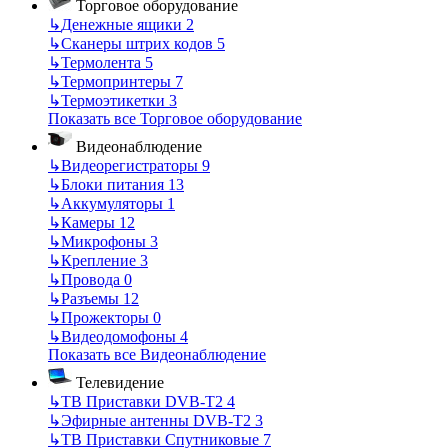
Торговое оборудование
↳
Денежные ящики
2
↳
Сканеры штрих кодов
5
↳
Термолента
5
↳
Термопринтеры
7
↳
Термоэтикетки
3
Показать все Торговое оборудование
Видеонаблюдение
↳
Видеорегистраторы
9
↳
Блоки питания
13
↳
Аккумуляторы
1
↳
Камеры
12
↳
Микрофоны
3
↳
Крепление
3
↳
Провода
0
↳
Разъемы
12
↳
Прожекторы
0
↳
Видеодомофоны
4
Показать все Видеонаблюдение
Телевидение
↳
ТВ Приставки DVB-T2
4
↳
Эфирные антенны DVB-T2
3
↳
ТВ Приставки Спутниковые
7