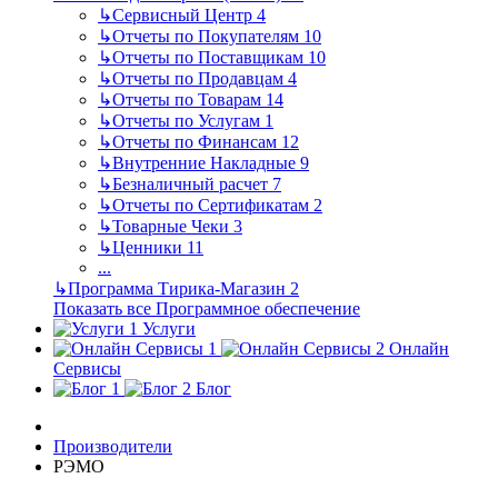
↳
Сервисный Центр
4
↳
Отчеты по Покупателям
10
↳
Отчеты по Поставщикам
10
↳
Отчеты по Продавцам
4
↳
Отчеты по Товарам
14
↳
Отчеты по Услугам
1
↳
Отчеты по Финансам
12
↳
Внутренние Накладные
9
↳
Безналичный расчет
7
↳
Отчеты по Сертификатам
2
↳
Товарные Чеки
3
↳
Ценники
11
...
↳
Программа Тирика-Магазин
2
Показать все Программное обеспечение
Услуги
Онлайн
Сервисы
Блог
Производители
РЭМО