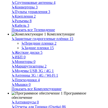
↳
Спутниковые антенны
4
↳
Конвертеры
3
↳
Пульты управления
3
↳
Крепления
2
↳
Разъемы
8
↳
Кабель
3
Показать все Телевидение
Комплектующие
↳
Защитные гидрогелевые плёнки
15
↳
Передние пленки
2
↳
Задние пленки
15
↳
Жесткие диски
5
↳
ИБП
0
↳
Мониторы
0
↳
Маршрутизаторы
2
↳
Модемы USB 3G / 4G
1
↳
Антенны 3G / 4G / Wi-Fi
1
↳
Переходники
4
↳
Мышки
0
Показать все Комплектующие
Программное
обеспечение
↳
Антивирусы
0
↳
Отчеты для Тирики (Oxetta)
86