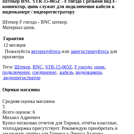
Штекер BNC STR-15-065Z - F гнездо с резьбой под F-
коннектор, цинк служит для подключения кабеля к
видеокамере / видеорегистратору
Штекер F гнездо - BNC штекер.
Материал цинк.
Гарантия
12 месяцев
Пожалуйста
авторизуйтесь
или
зарегистрируйтесь
для
просмотра
Теги:
Штекер
,
BNC
,
STR-15-065Z
,
F гнездо
,
цинк
,
подключение
,
соединение
,
кабель
,
видеокамера
,
видеорегистратор
Оценки магазина
Средняя оценка магазина
5
Всего оценок: 6
Михаил Адреевич
Купил несколько отчетов для Тирики, отчёты классные,
техподдержка присутствует. Рекомендую приобретать и
заказывать отчёты для Тирики у Дениса Агакова..