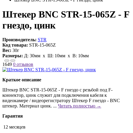
Штекер BNC STR-15-065Z - F
гнездо, цинк
Производитель:
STR
Код товара:
STR-15-065Z
Вес:
30г
Размеры:
Д:
30мм
х Ш:
10мм
x В:
10мм
1649
0 отзывов
Краткое описание
Штекер BNC STR-15-065Z - F гнездо с резьбой под F-
коннектор, цинк служит для подключения кабеля к
видеокамере / видеорегистратору Штекер F гнездо - BNC
штекер. Материал цинк. ...
Читать полностью →
Гарантия
12 месяцев