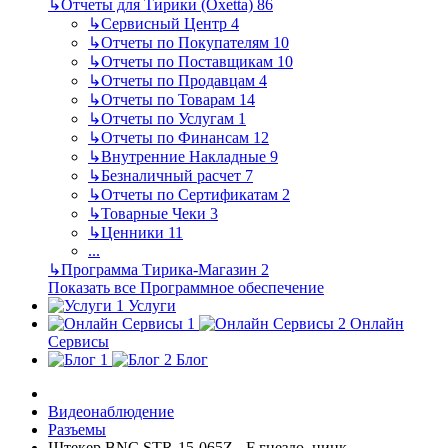
↳
Отчеты для Тирики (Oxetta)
86
↳
Сервисный Центр
4
↳
Отчеты по Покупателям
10
↳
Отчеты по Поставщикам
10
↳
Отчеты по Продавцам
4
↳
Отчеты по Товарам
14
↳
Отчеты по Услугам
1
↳
Отчеты по Финансам
12
↳
Внутренние Накладные
9
↳
Безналичный расчет
7
↳
Отчеты по Сертификатам
2
↳
Товарные Чеки
3
↳
Ценники
11
...
↳
Программа Тирика-Магазин
2
Показать все Программное обеспечение
Услуги
Онлайн
Сервисы
Блог
Видеонаблюдение
Разъемы
Штекер BNC STR-15-065Z - F гнездо, цинк