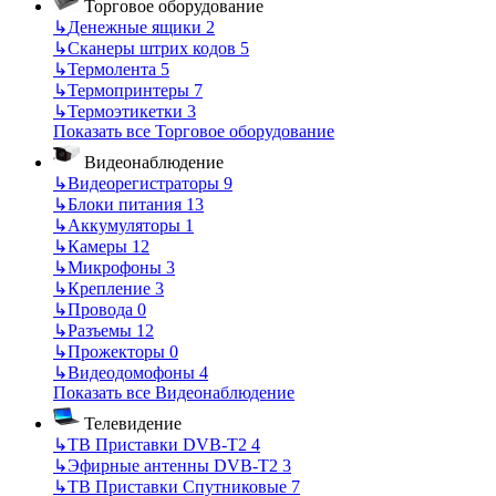
Торговое оборудование
↳
Денежные ящики
2
↳
Сканеры штрих кодов
5
↳
Термолента
5
↳
Термопринтеры
7
↳
Термоэтикетки
3
Показать все Торговое оборудование
Видеонаблюдение
↳
Видеорегистраторы
9
↳
Блоки питания
13
↳
Аккумуляторы
1
↳
Камеры
12
↳
Микрофоны
3
↳
Крепление
3
↳
Провода
0
↳
Разъемы
12
↳
Прожекторы
0
↳
Видеодомофоны
4
Показать все Видеонаблюдение
Телевидение
↳
ТВ Приставки DVB-T2
4
↳
Эфирные антенны DVB-T2
3
↳
ТВ Приставки Спутниковые
7