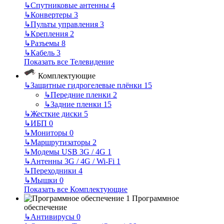
↳
Спутниковые антенны
4
↳
Конвертеры
3
↳
Пульты управления
3
↳
Крепления
2
↳
Разъемы
8
↳
Кабель
3
Показать все Телевидение
Комплектующие
↳
Защитные гидрогелевые плёнки
15
↳
Передние пленки
2
↳
Задние пленки
15
↳
Жесткие диски
5
↳
ИБП
0
↳
Мониторы
0
↳
Маршрутизаторы
2
↳
Модемы USB 3G / 4G
1
↳
Антенны 3G / 4G / Wi-Fi
1
↳
Переходники
4
↳
Мышки
0
Показать все Комплектующие
Программное
обеспечение
↳
Антивирусы
0