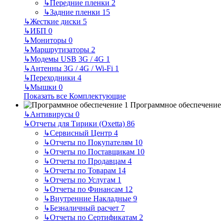
↳
Передние пленки
2
↳
Задние пленки
15
↳
Жесткие диски
5
↳
ИБП
0
↳
Мониторы
0
↳
Маршрутизаторы
2
↳
Модемы USB 3G / 4G
1
↳
Антенны 3G / 4G / Wi-Fi
1
↳
Переходники
4
↳
Мышки
0
Показать все Комплектующие
Программное обеспечение
↳
Антивирусы
0
↳
Отчеты для Тирики (Oxetta)
86
↳
Сервисный Центр
4
↳
Отчеты по Покупателям
10
↳
Отчеты по Поставщикам
10
↳
Отчеты по Продавцам
4
↳
Отчеты по Товарам
14
↳
Отчеты по Услугам
1
↳
Отчеты по Финансам
12
↳
Внутренние Накладные
9
↳
Безналичный расчет
7
↳
Отчеты по Сертификатам
2