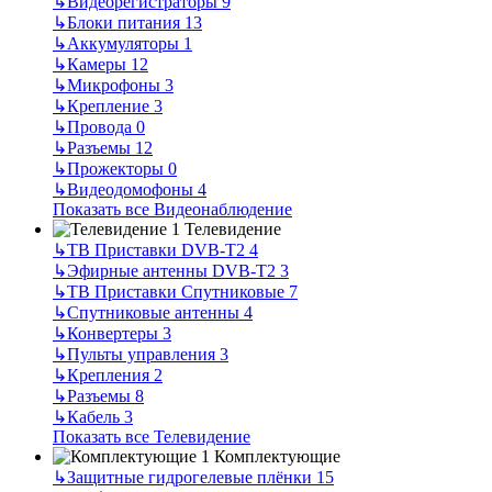
↳
Видеорегистраторы
9
↳
Блоки питания
13
↳
Аккумуляторы
1
↳
Камеры
12
↳
Микрофоны
3
↳
Крепление
3
↳
Провода
0
↳
Разъемы
12
↳
Прожекторы
0
↳
Видеодомофоны
4
Показать все Видеонаблюдение
Телевидение
↳
ТВ Приставки DVB-T2
4
↳
Эфирные антенны DVB-T2
3
↳
ТВ Приставки Спутниковые
7
↳
Спутниковые антенны
4
↳
Конвертеры
3
↳
Пульты управления
3
↳
Крепления
2
↳
Разъемы
8
↳
Кабель
3
Показать все Телевидение
Комплектующие
↳
Защитные гидрогелевые плёнки
15