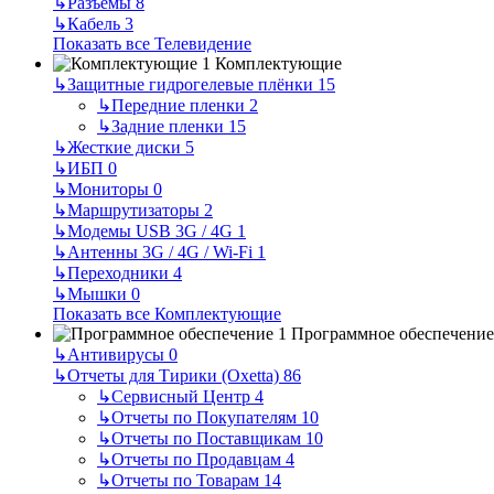
↳
Разъемы
8
↳
Кабель
3
Показать все Телевидение
Комплектующие
↳
Защитные гидрогелевые плёнки
15
↳
Передние пленки
2
↳
Задние пленки
15
↳
Жесткие диски
5
↳
ИБП
0
↳
Мониторы
0
↳
Маршрутизаторы
2
↳
Модемы USB 3G / 4G
1
↳
Антенны 3G / 4G / Wi-Fi
1
↳
Переходники
4
↳
Мышки
0
Показать все Комплектующие
Программное обеспечение
↳
Антивирусы
0
↳
Отчеты для Тирики (Oxetta)
86
↳
Сервисный Центр
4
↳
Отчеты по Покупателям
10
↳
Отчеты по Поставщикам
10
↳
Отчеты по Продавцам
4
↳
Отчеты по Товарам
14