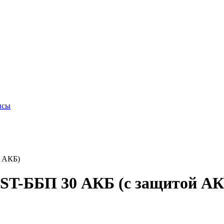
исы
й АКБ)
 ST-ББП 30 АКБ (с защитой АК