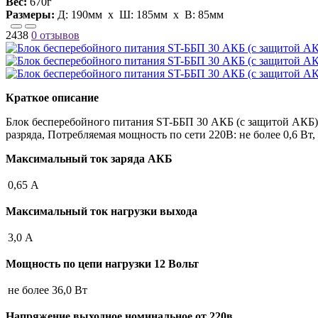
Вес:
670г
Размеры:
Д:
190мм
х Ш:
185мм
x В:
85мм
2438
0 отзывов
Краткое описание
Блок бесперебойного питания ST-ББП 30 АКБ (с защитой АКБ)
разряда, Потребляемая мощность по сети 220В: не более 0,6 Вт
Максимальный ток заряда АКБ
0,65 А
Максимальный ток нагрузки выхода
3,0 А
Мощность по цепи нагрузки 12 Вольт
не более 36,0 Вт
Напряжение выходное,номинальное от 220в