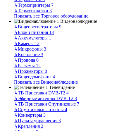
↳
Термопринтеры
7
↳
Термоэтикетки
3
Показать все Торговое оборудование
Видеонаблюдение
↳
Видеорегистраторы
9
↳
Блоки питания
13
↳
Аккумуляторы
1
↳
Камеры
12
↳
Микрофоны
3
↳
Крепление
3
↳
Провода
0
↳
Разъемы
12
↳
Прожекторы
0
↳
Видеодомофоны
4
Показать все Видеонаблюдение
Телевидение
↳
ТВ Приставки DVB-T2
4
↳
Эфирные антенны DVB-T2
3
↳
ТВ Приставки Спутниковые
7
↳
Спутниковые антенны
4
↳
Конвертеры
3
↳
Пульты управления
3
↳
Крепления
2