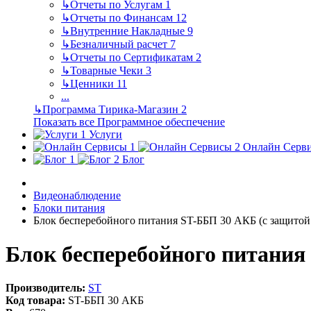
↳
Отчеты по Услугам
1
↳
Отчеты по Финансам
12
↳
Внутренние Накладные
9
↳
Безналичный расчет
7
↳
Отчеты по Сертификатам
2
↳
Товарные Чеки
3
↳
Ценники
11
...
↳
Программа Тирика-Магазин
2
Показать все Программное обеспечение
Услуги
Онлайн Серв
Блог
Видеонаблюдение
Блоки питания
Блок бесперебойного питания ST-ББП 30 АКБ (с защито
Блок бесперебойного питания
Производитель:
ST
Код товара:
ST-ББП 30 АКБ