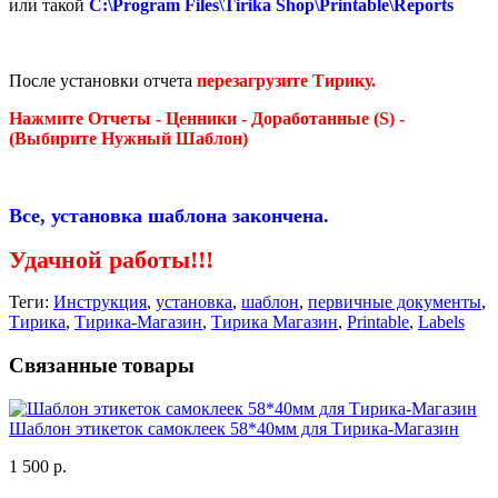
или такой
C:\Program Files\Tirika Shop\Printable\Reports
После установки отчета
перезагрузите Тирику.
Нажмите Отчеты -
Ценники - Доработанные (S) -
(Выбирите Нужный Шаблон)
Все, установка шаблона закончена.
Удачной работы!!!
Теги:
Инструкция
,
установка
,
шаблон
,
первичные документы
,
Тирика
,
Тирика-Магазин
,
Тирика Магазин
,
Printable
,
Labels
Связанные товары
Шаблон этикеток самоклеек 58*40мм для Тирика-Магазин
1 500 р.