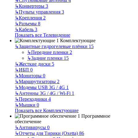
↳
Спутниковые антенны
4
↳
Конвертеры
3
↳
Пульты управления
3
↳
Крепления
2
↳
Разъемы
8
↳
Кабель
3
Показать все Телевидение
Комплектующие
↳
Защитные гидрогелевые плёнки
15
↳
Передние пленки
2
↳
Задние пленки
15
↳
Жесткие диски
5
↳
ИБП
0
↳
Мониторы
0
↳
Маршрутизаторы
2
↳
Модемы USB 3G / 4G
1
↳
Антенны 3G / 4G / Wi-Fi
1
↳
Переходники
4
↳
Мышки
0
Показать все Комплектующие
Программное
обеспечение
↳
Антивирусы
0
↳
Отчеты для Тирики (Oxetta)
86