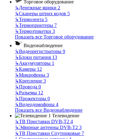
Торговое оборудование
↳
Денежные ящики
2
↳
Сканеры штрих кодов
5
↳
Термолента
5
↳
Термопринтеры
7
↳
Термоэтикетки
3
Показать все Торговое оборудование
Видеонаблюдение
↳
Видеорегистраторы
9
↳
Блоки питания
13
↳
Аккумуляторы
1
↳
Камеры
12
↳
Микрофоны
3
↳
Крепление
3
↳
Провода
0
↳
Разъемы
12
↳
Прожекторы
0
↳
Видеодомофоны
4
Показать все Видеонаблюдение
Телевидение
↳
ТВ Приставки DVB-T2
4
↳
Эфирные антенны DVB-T2
3
↳
ТВ Приставки Спутниковые
7