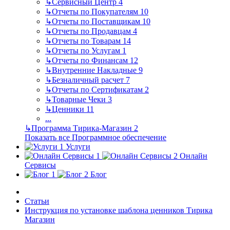
↳
Сервисный Центр
4
↳
Отчеты по Покупателям
10
↳
Отчеты по Поставщикам
10
↳
Отчеты по Продавцам
4
↳
Отчеты по Товарам
14
↳
Отчеты по Услугам
1
↳
Отчеты по Финансам
12
↳
Внутренние Накладные
9
↳
Безналичный расчет
7
↳
Отчеты по Сертификатам
2
↳
Товарные Чеки
3
↳
Ценники
11
...
↳
Программа Тирика-Магазин
2
Показать все Программное обеспечение
Услуги
Онлайн
Сервисы
Блог
Статьи
Инструкция по установке шаблона ценников Тирика
Магазин