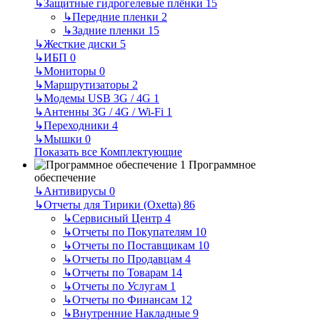
↳
Защитные гидрогелевые плёнки
15
↳
Передние пленки
2
↳
Задние пленки
15
↳
Жесткие диски
5
↳
ИБП
0
↳
Мониторы
0
↳
Маршрутизаторы
2
↳
Модемы USB 3G / 4G
1
↳
Антенны 3G / 4G / Wi-Fi
1
↳
Переходники
4
↳
Мышки
0
Показать все Комплектующие
Программное
обеспечение
↳
Антивирусы
0
↳
Отчеты для Тирики (Oxetta)
86
↳
Сервисный Центр
4
↳
Отчеты по Покупателям
10
↳
Отчеты по Поставщикам
10
↳
Отчеты по Продавцам
4
↳
Отчеты по Товарам
14
↳
Отчеты по Услугам
1
↳
Отчеты по Финансам
12
↳
Внутренние Накладные
9