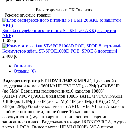
Расчет доставки ТК Энергия
Рекомендуемые товары
Блок бесперебойного питания ST-ББП 20 АКБ (с защитой
АКБ)
1 300 р.
Коммутатор stjiatu ST-SPOE1008D POE, SPOE 8 портовый
2 400 р.
Описание
Отзывы (0)
Видеорегистратор ST HDVR-1602 SIMPLE
, Цифровой с
поддержкой камер: 960H/AHD/TVI/CVI (до 2Mp) /CVBS/ IP
(до 5Мр).Варианты подключения:16 каналов 1080N
(AHD/TVI/CVI)/960H 8 каналов 1080N (AHD/TVI/CVI)/960H
+ 8 IP (до 1,3Mp) 16 IP (до 1,3 Mp) 4IP (до 3Mp) 4IP (до 5Mp)
8IP (до 2Mp) #(любое количество AHD/TVI/CVI или Аналог в
любом соотношении, но не более 16 каналов в
совокупности),мультикартинка при воспроизведении
записанного видео, Видео/аудио входы: 16 BNC/2 RCA, Аудио
выход: 1 RCA, Видео выход: HDMI (1080P), VGA выход