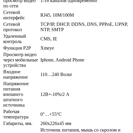
просмотр видео
1-16 каналов одновременно
по сети
Сетевой
RJ45, 10М/100М
интерфейс
Сетевой
TCP/IP, DHCP, DDNS, DNS, PPPoE, UPNP,
протокол
NTP, SMTP
Удаленный
CMS, IE
контроль
Функция P2P
Xmeye
Просмотр видео
через мобильные
Iphone, Android Phone
устройства
Входное
110…240 Вольт
напряжение
Напряжение
питания
внешнего
12В+-10%/2 А
штатного
источника
Рабочая
0°…+55°C
температура
Габариты, мм.
260х226х45 мм
Источник питания, мышь со скролом и