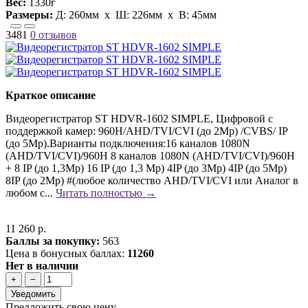
Вес:
1330г
Размеры:
Д:
260мм
х Ш:
226мм
x В:
45мм
3481
0 отзывов
Краткое описание
Видеорегистратор ST HDVR-1602 SIMPLE, Цифровой с
поддержкой камер: 960H/AHD/TVI/CVI (до 2Mp) /CVBS/ IP
(до 5Мр).Варианты подключения:16 каналов 1080N
(AHD/TVI/CVI)/960H 8 каналов 1080N (AHD/TVI/CVI)/960H
+ 8 IP (до 1,3Mp) 16 IP (до 1,3 Mp) 4IP (до 3Mp) 4IP (до 5Mp)
8IP (до 2Mp) #(любое количество AHD/TVI/CVI или Аналог в
любом с...
Читать полностью →
11 260 р.
Баллы за покупку:
563
Цена в бонусных баллах:
11260
Нет в наличии
+
−
Уведомить
Предложить свою цену