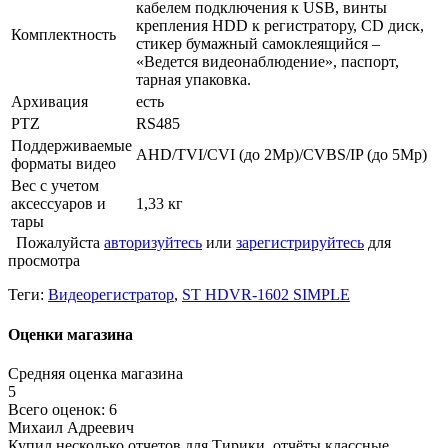
кабелем подключения к USB, винты
крепления HDD к регистратору, CD диск,
Комплектность
стикер бумажный самоклеящийся –
«Ведется видеонаблюдение», паспорт,
тарная упаковка.
Архивация
есть
PTZ
RS485
Поддерживаемые
AHD/TVI/CVI (до 2Mp)/CVBS/IP (до 5Mp)
форматы видео
Вес с учетом
аксессуаров и
1,33 кг
тары
Пожалуйста
авторизуйтесь
или
зарегистрируйтесь
для
просмотра
Теги:
Видеорегистратор
,
ST HDVR-1602 SIMPLE
Оценки магазина
Средняя оценка магазина
5
Всего оценок: 6
Михаил Адреевич
Купил несколько отчетов для Тирики, отчёты классные,