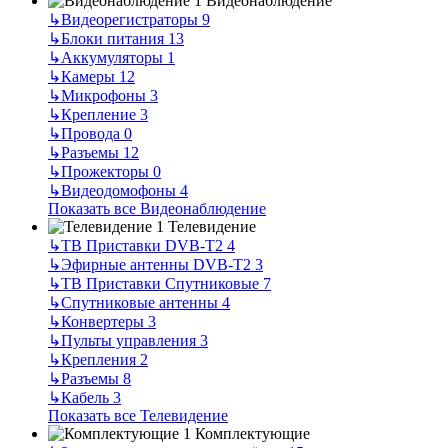
Видеонаблюдение
↳
Видеорегистраторы
9
↳
Блоки питания
13
↳
Аккумуляторы
1
↳
Камеры
12
↳
Микрофоны
3
↳
Крепление
3
↳
Провода
0
↳
Разъемы
12
↳
Прожекторы
0
↳
Видеодомофоны
4
Показать все Видеонаблюдение
Телевидение
↳
ТВ Приставки DVB-T2
4
↳
Эфирные антенны DVB-T2
3
↳
ТВ Приставки Спутниковые
7
↳
Спутниковые антенны
4
↳
Конвертеры
3
↳
Пульты управления
3
↳
Крепления
2
↳
Разъемы
8
↳
Кабель
3
Показать все Телевидение
Комплектующие