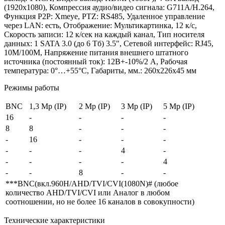
(1920х1080), Компрессия аудио/видео сигнала: G711A/Н.264,
Функция P2P: Xmeye, PTZ: RS485, Удаленное управление
через LAN: есть, Отображение: Мультикартинка, 12 к/с,
Скорость записи: 12 к/сек на каждый канал, Тип носителя
данных: 1 SATA 3.0 (до 6 Тб) 3.5", Сетевой интерфейс: RJ45,
10М/100М, Напряжение питания внешнего штатного
источника (постоянный ток): 12В+-10%/2 А, Рабочая
температура: 0°…+55°C, Габариты, мм.: 260х226х45 мм
Режимы работы
BNC
1,3 Mp (IP)
2 Mp (IP)
3 Mp (IP)
5 Mp (IP)
16
-
-
-
-
8
8
-
-
-
-
16
-
-
-
-
-
-
4
-
-
-
-
-
4
-
-
8
-
-
***BNC(вкл.960H/AHD/TVI/CVI(1080N)# (любое
количество AHD/TVI/CVI или Аналог в любом
соотношении, но не более 16 каналов в совокупности)
Технические характеристики