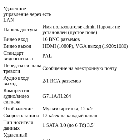
Удаленное
управление через
есть
LAN
Имя пользователя: admin Пароль: не
Пароль доступа
установлен (пустое поле)
Видео вход
16 BNC разъемов
Видео выход
HDMI (1080P), VGA выход (1920х1080)
Стандарт
PAL
видеосигнала
Передача сигнала
Сообщение на электронную почту
тревоги
Аудио вход/
2/1 RCA разъемов
выход
Компрессия
аудио/видео
G711A/Н.264
сигнала
Отображение
Мультикартинка, 12 к/с
Скорость записи
12 к/сек на каждый канал
Тип носителя
1 SATA 3.0 (до 6 Тб) 3.5"
данных
Удаленный