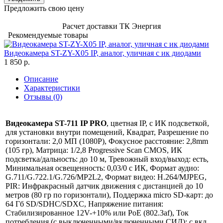
Предложить свою цену
Расчет доставки ТК Энергия
Рекомендуемые товары
Видеокамера ST-ZY-X05 IP, аналог, уличная с ик диодами
1 850 р.
Описание
Характеристики
Отзывы (0)
Видеокамера ST-711 IP PRO
, цветная IP, c ИК подсветкой,
для установки внутри помещений, Квадрат, Разрешение по
горизонтали: 2,0 МП (1080P), Фокусное расстояние: 2,8mm
(105 гр), Матрица: 1/2,8 Progressive Scan CMOS, ИК
подсветка/дальность: до 10 м, Тревожный вход/выход: есть,
Минимальная освещенность: 0,03/0 с ИК, Формат аудио:
G.711/G.722.1/G.726/MP2L2, Формат видео: H.264/MJPEG,
PIR: Инфракрасный датчик движения с дистанцией до 10
метров (80 гр по горизонтали), Поддержка micro SD-карт: до
64 Гб SD/SDHC/SDXC, Напряжение питания:
Стабилизированное 12V-+10% или РoЕ (802.3af), Ток
потребления (с выключенными/включенными СИД): с вкл.