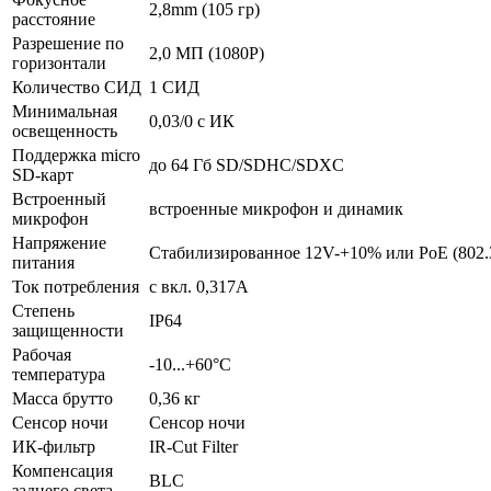
2,8mm (105 гр)
расстояние
Разрешение по
2,0 МП (1080P)
горизонтали
Количество СИД
1 СИД
Минимальная
0,03/0 с ИК
освещенность
Поддержка micro
до 64 Гб SD/SDHC/SDXC
SD-карт
Встроенный
встроенные микрофон и динамик
микрофон
Напряжение
Стабилизированное 12V-+10% или РoЕ (802.
питания
Ток потребления
с вкл. 0,317A
Степень
IP64
защищенности
Рабочая
-10...+60°C
температура
Масса брутто
0,36 кг
Сенсор ночи
Сенсор ночи
ИК-фильтр
IR-Cut Filter
Компенсация
BLC
заднего света