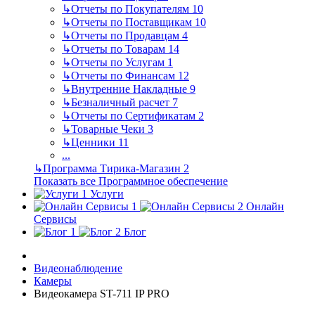
↳
Отчеты по Покупателям
10
↳
Отчеты по Поставщикам
10
↳
Отчеты по Продавцам
4
↳
Отчеты по Товарам
14
↳
Отчеты по Услугам
1
↳
Отчеты по Финансам
12
↳
Внутренние Накладные
9
↳
Безналичный расчет
7
↳
Отчеты по Сертификатам
2
↳
Товарные Чеки
3
↳
Ценники
11
...
↳
Программа Тирика-Магазин
2
Показать все Программное обеспечение
Услуги
Онлайн
Сервисы
Блог
Видеонаблюдение
Камеры
Видеокамера ST-711 IP PRO