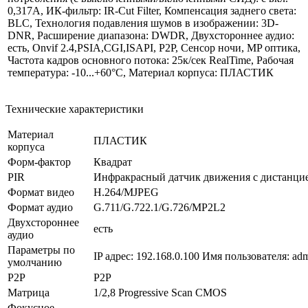
0,317A, ИК-фильтр: IR-Cut Filter, Компенсация заднего света:
BLC, Технология подавления шумов в изображении: 3D-
DNR, Расширение диапазона: DWDR, Двухстороннее аудио:
есть, Onvif 2.4,PSIA,CGI,ISAPI, P2P, Сенсор ночи, MP оптика,
Частота кадров основного потока: 25к/сек RealTime, Рабочая
температура: -10...+60°C, Материал корпуса: ПЛАСТИК
Технические характеристики
Материал
ПЛАСТИК
корпуса
Форм-фактор
Квадрат
PIR
Инфракрасный датчик движения с дистанцией
Формат видео
H.264/MJPEG
Формат аудио
G.711/G.722.1/G.726/MP2L2
Двухстороннее
есть
аудио
Параметры по
IP адрес: 192.168.0.100 Имя пользователя: ad
умолчанию
P2P
P2P
Матрица
1/2,8 Progressive Scan CMOS
Фокусное