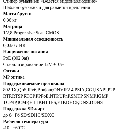
Стикер бумажный «Ведется видеонаблюдение»
Шаблон бумажный для разметки крепления
Масса брутто
0,36 кг
Матрица
1/2,8 Progressive Scan CMOS
Минимальная освещенность
0,03/0 с ИК
Напряжение питания
РoЕ (802.3af)
Стабилизированное 12V-+10%
Оптика
MP оптика
Поддерживаемые протоколы
802.1X,QoS,IPv6,Bonjour,ONVIF2.4,PSIA,CGI,ISAPI,P2P
RTP,RTSP,RTCP,PPPoE,NTP,UPnP,SMTP,SNMP,IGMP
TCP/IP,ICMP,HTTP,HTTPS,FTP,DHCP,DNS,DDNS
Поддержка SD-карт
до 64 Гб SD/SDHC/SDXC
Рабочая температура
-10...+60°C