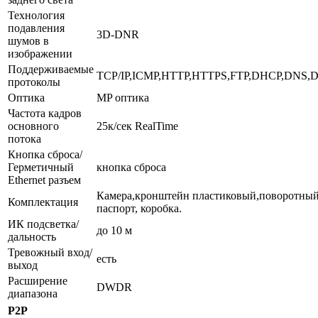
Технология
подавления
3D-DNR
шумов в
изображении
Поддерживаемые
TCP/IP,ICMP,HTTP,HTTPS,FTP,DHCP,DNS,DD
протоколы
Оптика
MP оптика
Частота кадров
основного
25к/сек RealTime
потока
Кнопка сброса/
Герметичный
кнопка сброса
Ethernet разъем
Камера,кронштейн пластиковый,поворотный,
Комплектация
паспорт, коробка.
ИК подсветка/
до 10 м
дальность
Тревожный вход/
есть
выход
Расширение
DWDR
диапазона
P2P