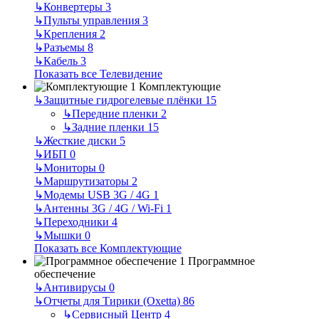
↳
Конвертеры
3
↳
Пульты управления
3
↳
Крепления
2
↳
Разъемы
8
↳
Кабель
3
Показать все Телевидение
Комплектующие
↳
Защитные гидрогелевые плёнки
15
↳
Передние пленки
2
↳
Задние пленки
15
↳
Жесткие диски
5
↳
ИБП
0
↳
Мониторы
0
↳
Маршрутизаторы
2
↳
Модемы USB 3G / 4G
1
↳
Антенны 3G / 4G / Wi-Fi
1
↳
Переходники
4
↳
Мышки
0
Показать все Комплектующие
Программное
обеспечение
↳
Антивирусы
0
↳
Отчеты для Тирики (Oxetta)
86
↳
Сервисный Центр
4