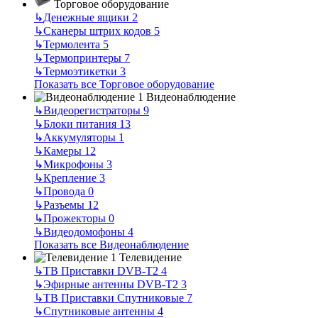
Торговое оборудование
↳
Денежные ящики
2
↳
Сканеры штрих кодов
5
↳
Термолента
5
↳
Термопринтеры
7
↳
Термоэтикетки
3
Показать все Торговое оборудование
Видеонаблюдение
↳
Видеорегистраторы
9
↳
Блоки питания
13
↳
Аккумуляторы
1
↳
Камеры
12
↳
Микрофоны
3
↳
Крепление
3
↳
Провода
0
↳
Разъемы
12
↳
Прожекторы
0
↳
Видеодомофоны
4
Показать все Видеонаблюдение
Телевидение
↳
ТВ Приставки DVB-T2
4
↳
Эфирные антенны DVB-T2
3
↳
ТВ Приставки Спутниковые
7
↳
Спутниковые антенны
4