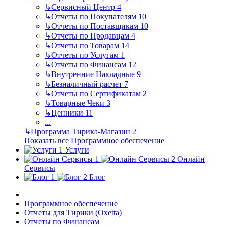
↳
Сервисный Центр
4
↳
Отчеты по Покупателям
10
↳
Отчеты по Поставщикам
10
↳
Отчеты по Продавцам
4
↳
Отчеты по Товарам
14
↳
Отчеты по Услугам
1
↳
Отчеты по Финансам
12
↳
Внутренние Накладные
9
↳
Безналичный расчет
7
↳
Отчеты по Сертификатам
2
↳
Товарные Чеки
3
↳
Ценники
11
...
↳
Программа Тирика-Магазин
2
Показать все Программное обеспечение
Услуги
Онлайн
Сервисы
Блог
Программное обеспечение
Отчеты для Тирики (Oxetta)
Отчеты по Финансам