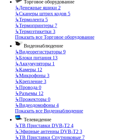
Торговое оборудование
↳
Денежные ящики
2
↳
Сканеры штрих кодов
5
↳
Термолента
5
↳
Термопринтеры
7
↳
Термоэтикетки
3
Показать все Торговое оборудование
Видеонаблюдение
↳
Видеорегистраторы
9
↳
Блоки питания
13
↳
Аккумуляторы
1
↳
Камеры
12
↳
Микрофоны
3
↳
Крепление
3
↳
Провода
0
↳
Разъемы
12
↳
Прожекторы
0
↳
Видеодомофоны
4
Показать все Видеонаблюдение
Телевидение
↳
ТВ Приставки DVB-T2
4
↳
Эфирные антенны DVB-T2
3
↳
ТВ Приставки Спутниковые
7