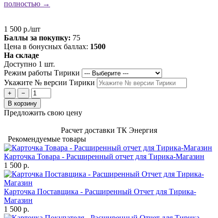
полностью →
1 500 р./шт
Баллы за покупку:
75
Цена в бонусных баллах:
1500
На складе
Доступно 1 шт.
Режим работы Тирики
Укажите № версии Тирики
+
−
В корзину
Предложить свою цену
Расчет доставки ТК Энергия
Рекомендуемые товары
Карточка Товара - Расширенный отчет для Тирика-Магазин
1 500 р.
Карточка Поставщика - Расширенный Отчет для Тирика-
Магазин
1 500 р.