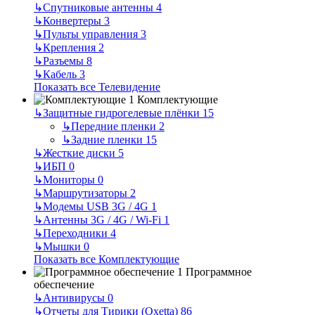
↳
Спутниковые антенны
4
↳
Конвертеры
3
↳
Пульты управления
3
↳
Крепления
2
↳
Разъемы
8
↳
Кабель
3
Показать все Телевидение
Комплектующие
↳
Защитные гидрогелевые плёнки
15
↳
Передние пленки
2
↳
Задние пленки
15
↳
Жесткие диски
5
↳
ИБП
0
↳
Мониторы
0
↳
Маршрутизаторы
2
↳
Модемы USB 3G / 4G
1
↳
Антенны 3G / 4G / Wi-Fi
1
↳
Переходники
4
↳
Мышки
0
Показать все Комплектующие
Программное
обеспечение
↳
Антивирусы
0
↳
Отчеты для Тирики (Oxetta)
86