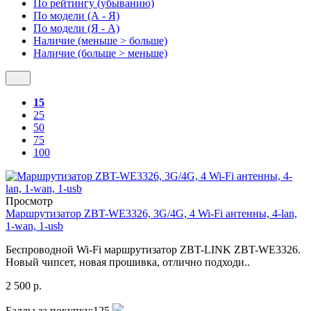
По рейтингу (убыванию)
По модели (А - Я)
По модели (Я - А)
Наличие (меньше > больше)
Наличие (больше > меньше)
15
25
50
75
100
Просмотр
Маршрутизатор ZBT-WE3326, 3G/4G, 4 Wi-Fi антенны, 4-lan,
1-wan, 1-usb
Беспроводной Wi-Fi маршрутизатор ZBT-LINK ZBT-WE3326.
Новый чипсет, новая прошивка, отлично подходи..
2 500 р.
Баллы за покупку:
125