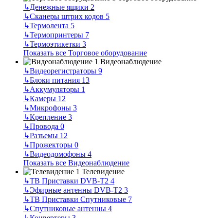
↳
Денежные ящики
2
↳
Сканеры штрих кодов
5
↳
Термолента
5
↳
Термопринтеры
7
↳
Термоэтикетки
3
Показать все Торговое оборудование
Видеонаблюдение
↳
Видеорегистраторы
9
↳
Блоки питания
13
↳
Аккумуляторы
1
↳
Камеры
12
↳
Микрофоны
3
↳
Крепление
3
↳
Провода
0
↳
Разъемы
12
↳
Прожекторы
0
↳
Видеодомофоны
4
Показать все Видеонаблюдение
Телевидение
↳
ТВ Приставки DVB-T2
4
↳
Эфирные антенны DVB-T2
3
↳
ТВ Приставки Спутниковые
7
↳
Спутниковые антенны
4
↳
Конвертеры
3