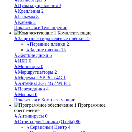
↳
Пульты управления
3
↳
Крепления
2
↳
Разъемы
8
↳
Кабель
3
Показать все Телевидение
Комплектующие
↳
Защитные гидрогелевые плёнки
15
↳
Передние пленки
2
↳
Задние пленки
15
↳
Жесткие диски
5
↳
ИБП
0
↳
Мониторы
0
↳
Маршрутизаторы
2
↳
Модемы USB 3G / 4G
1
↳
Антенны 3G / 4G / Wi-Fi
1
↳
Переходники
4
↳
Мышки
0
Показать все Комплектующие
Программное
обеспечение
↳
Антивирусы
0
↳
Отчеты для Тирики (Oxetta)
86
↳
Сервисный Центр
4