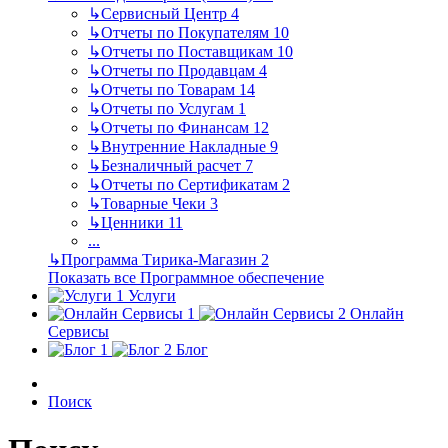
↳
Сервисный Центр
4
↳
Отчеты по Покупателям
10
↳
Отчеты по Поставщикам
10
↳
Отчеты по Продавцам
4
↳
Отчеты по Товарам
14
↳
Отчеты по Услугам
1
↳
Отчеты по Финансам
12
↳
Внутренние Накладные
9
↳
Безналичный расчет
7
↳
Отчеты по Сертификатам
2
↳
Товарные Чеки
3
↳
Ценники
11
...
↳
Программа Тирика-Магазин
2
Показать все Программное обеспечение
Услуги
Онлайн
Сервисы
Блог
Поиск