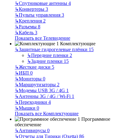
↳
Спутниковые антенны
4
↳
Конвертеры
3
↳
Пульты управления
3
↳
Крепления
2
↳
Разъемы
8
↳
Кабель
3
Показать все Телевидение
Комплектующие
↳
Защитные гидрогелевые плёнки
15
↳
Передние пленки
2
↳
Задние пленки
15
↳
Жесткие диски
5
↳
ИБП
0
↳
Мониторы
0
↳
Маршрутизаторы
2
↳
Модемы USB 3G / 4G
1
↳
Антенны 3G / 4G / Wi-Fi
1
↳
Переходники
4
↳
Мышки
0
Показать все Комплектующие
Программное
обеспечение
↳
Антивирусы
0
↳
Отчеты для Тирики (Oxetta)
86