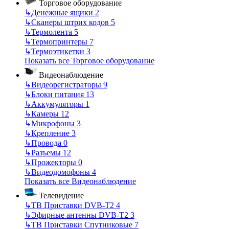
Торговое оборудование
↳
Денежные ящики
2
↳
Сканеры штрих кодов
5
↳
Термолента
5
↳
Термопринтеры
7
↳
Термоэтикетки
3
Показать все Торговое оборудование
Видеонаблюдение
↳
Видеорегистраторы
9
↳
Блоки питания
13
↳
Аккумуляторы
1
↳
Камеры
12
↳
Микрофоны
3
↳
Крепление
3
↳
Провода
0
↳
Разъемы
12
↳
Прожекторы
0
↳
Видеодомофоны
4
Показать все Видеонаблюдение
Телевидение
↳
ТВ Приставки DVB-T2
4
↳
Эфирные антенны DVB-T2
3
↳
ТВ Приставки Спутниковые
7