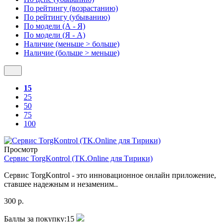
По рейтингу (возрастанию)
По рейтингу (убыванию)
По модели (А - Я)
По модели (Я - А)
Наличие (меньше > больше)
Наличие (больше > меньше)
15
25
50
75
100
Просмотр
Сервис TorgKontrol (TK.Online для Тирики)
Сервис TorgKontrol - это инновационное онлайн приложение,
ставшее надежным и незаменим..
300 р.
Баллы за покупку:
15