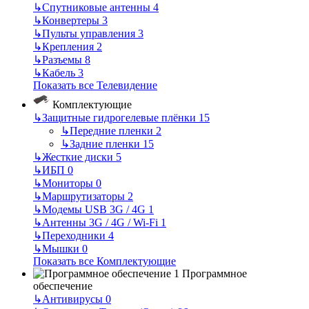
↳
Спутниковые антенны
4
↳
Конвертеры
3
↳
Пульты управления
3
↳
Крепления
2
↳
Разъемы
8
↳
Кабель
3
Показать все Телевидение
Комплектующие
↳
Защитные гидрогелевые плёнки
15
↳
Передние пленки
2
↳
Задние пленки
15
↳
Жесткие диски
5
↳
ИБП
0
↳
Мониторы
0
↳
Маршрутизаторы
2
↳
Модемы USB 3G / 4G
1
↳
Антенны 3G / 4G / Wi-Fi
1
↳
Переходники
4
↳
Мышки
0
Показать все Комплектующие
Программное
обеспечение
↳
Антивирусы
0