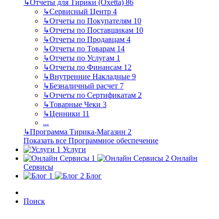
↳
Отчеты для Тирики (Oxetta)
86
↳
Сервисный Центр
4
↳
Отчеты по Покупателям
10
↳
Отчеты по Поставщикам
10
↳
Отчеты по Продавцам
4
↳
Отчеты по Товарам
14
↳
Отчеты по Услугам
1
↳
Отчеты по Финансам
12
↳
Внутренние Накладные
9
↳
Безналичный расчет
7
↳
Отчеты по Сертификатам
2
↳
Товарные Чеки
3
↳
Ценники
11
...
↳
Программа Тирика-Магазин
2
Показать все Программное обеспечение
Услуги
Онлайн
Сервисы
Блог
Поиск