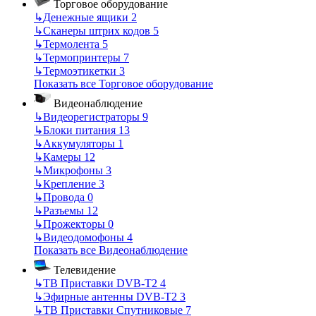
Торговое оборудование
↳
Денежные ящики
2
↳
Сканеры штрих кодов
5
↳
Термолента
5
↳
Термопринтеры
7
↳
Термоэтикетки
3
Показать все Торговое оборудование
Видеонаблюдение
↳
Видеорегистраторы
9
↳
Блоки питания
13
↳
Аккумуляторы
1
↳
Камеры
12
↳
Микрофоны
3
↳
Крепление
3
↳
Провода
0
↳
Разъемы
12
↳
Прожекторы
0
↳
Видеодомофоны
4
Показать все Видеонаблюдение
Телевидение
↳
ТВ Приставки DVB-T2
4
↳
Эфирные антенны DVB-T2
3
↳
ТВ Приставки Спутниковые
7