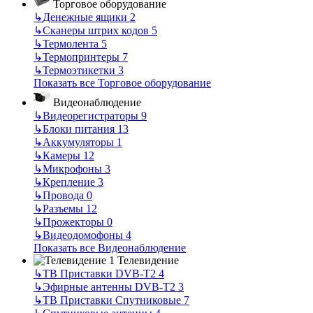
Торговое оборудование
↳
Денежные ящики
2
↳
Сканеры штрих кодов
5
↳
Термолента
5
↳
Термопринтеры
7
↳
Термоэтикетки
3
Показать все Торговое оборудование
Видеонаблюдение
↳
Видеорегистраторы
9
↳
Блоки питания
13
↳
Аккумуляторы
1
↳
Камеры
12
↳
Микрофоны
3
↳
Крепление
3
↳
Провода
0
↳
Разъемы
12
↳
Прожекторы
0
↳
Видеодомофоны
4
Показать все Видеонаблюдение
Телевидение
↳
ТВ Приставки DVB-T2
4
↳
Эфирные антенны DVB-T2
3
↳
ТВ Приставки Спутниковые
7