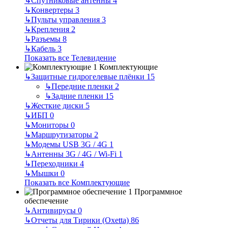
↳
Спутниковые антенны
4
↳
Конвертеры
3
↳
Пульты управления
3
↳
Крепления
2
↳
Разъемы
8
↳
Кабель
3
Показать все Телевидение
Комплектующие
↳
Защитные гидрогелевые плёнки
15
↳
Передние пленки
2
↳
Задние пленки
15
↳
Жесткие диски
5
↳
ИБП
0
↳
Мониторы
0
↳
Маршрутизаторы
2
↳
Модемы USB 3G / 4G
1
↳
Антенны 3G / 4G / Wi-Fi
1
↳
Переходники
4
↳
Мышки
0
Показать все Комплектующие
Программное
обеспечение
↳
Антивирусы
0
↳
Отчеты для Тирики (Oxetta)
86