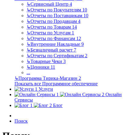
↳
Сервисный Центр
4
↳
Отчеты по Покупателям
10
↳
Отчеты по Поставщикам
10
↳
Отчеты по Продавцам
4
↳
Отчеты по Товарам
14
↳
Отчеты по Услугам
1
↳
Отчеты по Финансам
12
↳
Внутренние Накладные
9
↳
Безналичный расчет
7
↳
Отчеты по Сертификатам
2
↳
Товарные Чеки
3
↳
Ценники
11
...
↳
Программа Тирика-Магазин
2
Показать все Программное обеспечение
Услуги
Онлайн
Сервисы
Блог
Поиск