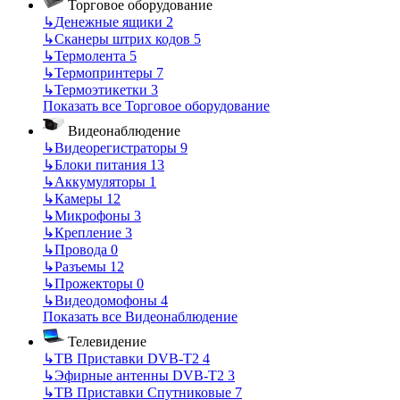
Торговое оборудование
↳
Денежные ящики
2
↳
Сканеры штрих кодов
5
↳
Термолента
5
↳
Термопринтеры
7
↳
Термоэтикетки
3
Показать все Торговое оборудование
Видеонаблюдение
↳
Видеорегистраторы
9
↳
Блоки питания
13
↳
Аккумуляторы
1
↳
Камеры
12
↳
Микрофоны
3
↳
Крепление
3
↳
Провода
0
↳
Разъемы
12
↳
Прожекторы
0
↳
Видеодомофоны
4
Показать все Видеонаблюдение
Телевидение
↳
ТВ Приставки DVB-T2
4
↳
Эфирные антенны DVB-T2
3
↳
ТВ Приставки Спутниковые
7