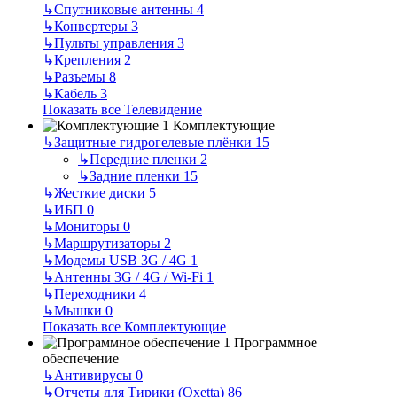
↳
Спутниковые антенны
4
↳
Конвертеры
3
↳
Пульты управления
3
↳
Крепления
2
↳
Разъемы
8
↳
Кабель
3
Показать все Телевидение
Комплектующие
↳
Защитные гидрогелевые плёнки
15
↳
Передние пленки
2
↳
Задние пленки
15
↳
Жесткие диски
5
↳
ИБП
0
↳
Мониторы
0
↳
Маршрутизаторы
2
↳
Модемы USB 3G / 4G
1
↳
Антенны 3G / 4G / Wi-Fi
1
↳
Переходники
4
↳
Мышки
0
Показать все Комплектующие
Программное
обеспечение
↳
Антивирусы
0
↳
Отчеты для Тирики (Oxetta)
86